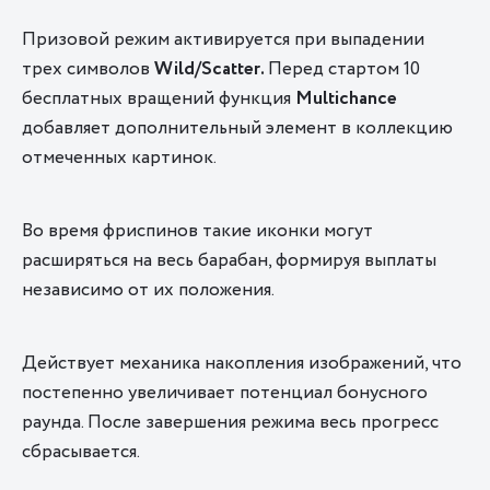
Призовой режим активируется при выпадении
трех символов
Wild/Scatter.
Перед стартом 10
бесплатных вращений функция
Multichance
добавляет дополнительный элемент в коллекцию
отмеченных картинок.
Во время фриспинов такие иконки могут
расширяться на весь барабан, формируя выплаты
независимо от их положения.
Действует механика накопления изображений, что
постепенно увеличивает потенциал бонусного
раунда. После завершения режима весь прогресс
сбрасывается.