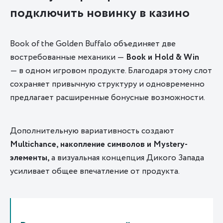
подключить новинку в казино
Book of the Golden Buffalo объединяет две
востребованные механики —
Book и Hold & Win
— в одном игровом продукте. Благодаря этому слот
сохраняет привычную структуру и одновременно
предлагает расширенные бонусные возможности.
Дополнительную вариативность создают
Multichance, накопление символов и Mystery-
элементы,
а визуальная концепция Дикого Запада
усиливает общее впечатление от продукта.