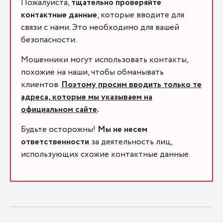
Пожалуйста,
тщательно проверяйте
контактные данные
, которые вводите для
связи с нами. Это необходимо для вашей
безопасности.
Мошенники могут использовать контакты,
похожие на наши, чтобы обманывать
клиентов.
Поэтому просим вводить только те
адреса, которые мы указываем на
официальном сайте
.
Будьте осторожны!
Мы не несем
ответственности
за деятельность лиц,
использующих схожие контактные данные.