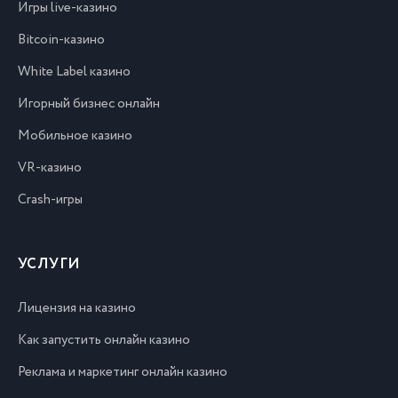
Игры live-казино
Bitcoin-казино
White Label казино
Игорный бизнес онлайн
Мобильное казино
VR-казино
Crash-игры
УСЛУГИ
Лицензия на казино
Как запустить онлайн казино
Реклама и маркетинг онлайн казино