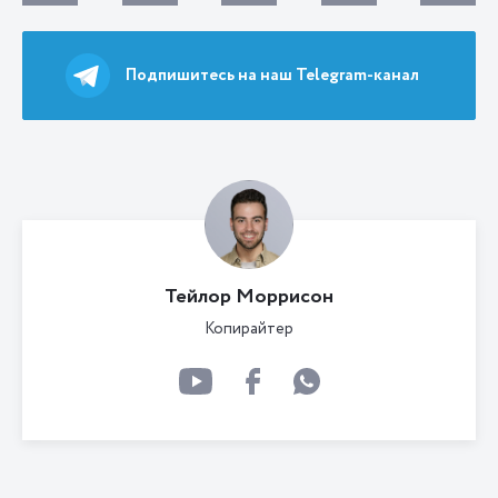
Подпишитесь на наш Telegram-канал
Тейлор Моррисон
Копирайтер