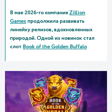
В мае 2026-го компания
Zillion
Games
продолжила развивать
линейку релизов, вдохновленных
природой. Одной из новинок стал
слот
Book of the Golden Buffalo