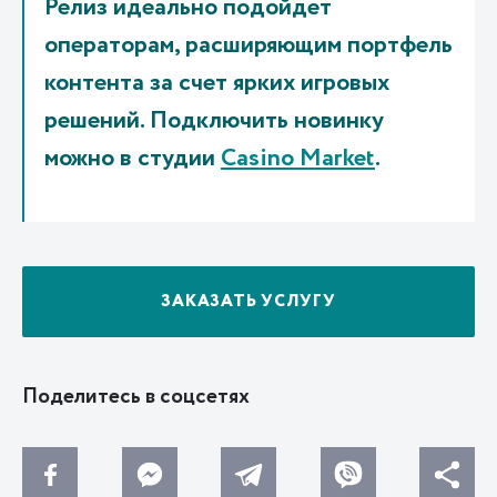
Релиз идеально подойдет
операторам, расширяющим портфель
контента за счет ярких игровых
решений. Подключить новинку
можно в студии
Casino Market
.
ЗАКАЗАТЬ УСЛУГУ
Поделитесь в соцсетях