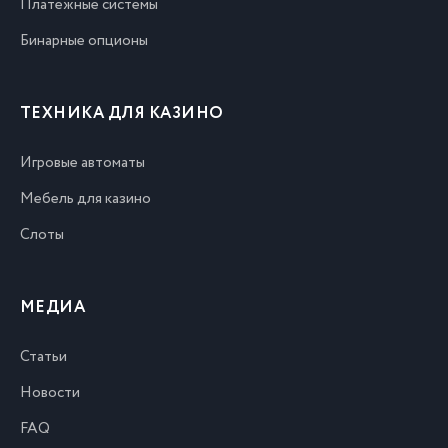
Платежные системы
Бинарные опционы
ТЕХНИКА ДЛЯ КАЗИНО
Игровые автоматы
Мебель для казино
Слоты
МЕДИА
Статьи
Новости
FAQ