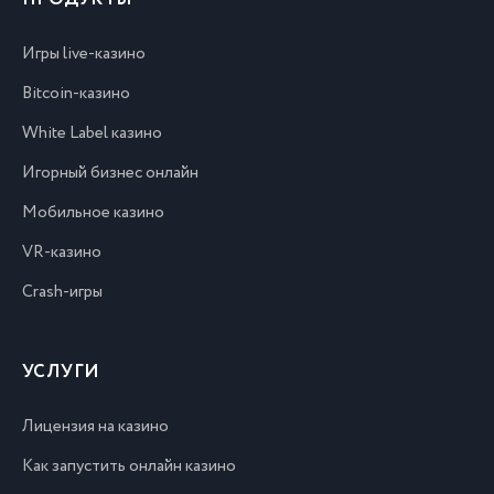
Игры live-казино
Bitcoin-казино
White Label казино
Игорный бизнес онлайн
Мобильное казино
VR-казино
Crash-игры
УСЛУГИ
Лицензия на казино
Как запустить онлайн казино