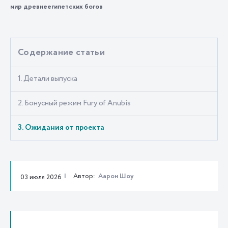
мир древнеегипетских богов
Содержание статьи
1. Детали выпуска
2. Бонусный режим Fury of Anubis
3. Ожидания от проекта
Автор:
Аарон Шоу
03 июля 2026