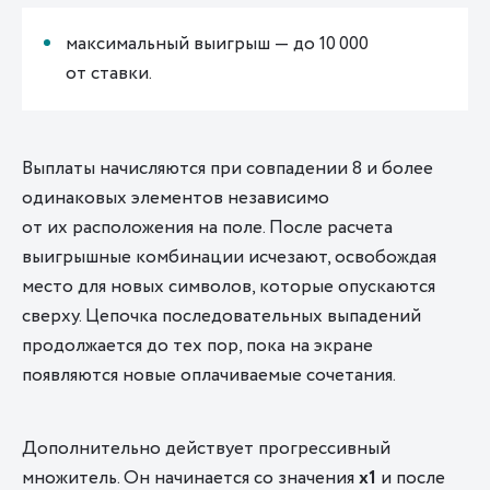
максимальный выигрыш — до 10 000
от ставки.
Выплаты начисляются при совпадении 8 и более
одинаковых элементов независимо
от их расположения на поле. После расчета
выигрышные комбинации исчезают, освобождая
место для новых символов, которые опускаются
сверху. Цепочка последовательных выпадений
продолжается до тех пор, пока на экране
появляются новые оплачиваемые сочетания.
Дополнительно действует прогрессивный
множитель. Он начинается со значения
x1
и после