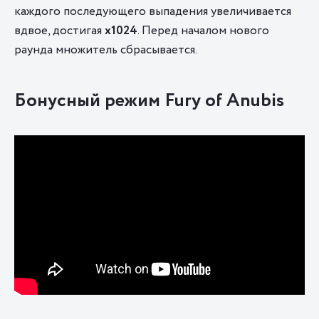
каждого последующего выпадения увеличивается
вдвое, достигая
x1024
. Перед началом нового
раунда множитель сбрасывается.
Бонусный режим Fury of Anubis