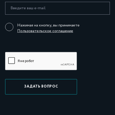
Нажимая на кнопку, вы принимаете
Пользовательское соглашение
ЗАДАТЬ ВОПРОС