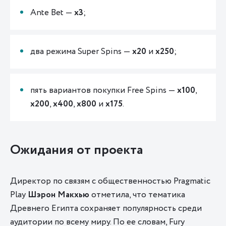
Ante Bet —
x3
;
два режима Super Spins —
x20
и
x250
;
пять вариантов покупки Free Spins —
x100
,
x200
,
x400
,
x800
и
x175
.
Ожидания от проекта
Директор по связям с общественностью Pragmatic
Play
Шэрон
Макхью
отметила, что тематика
Древнего Египта сохраняет популярность среди
аудитории по всему миру. По ее словам, Fury