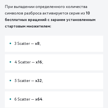
При выпадении определенного количества
символов разброса активируется серия из
10
бесплатных вращений с заранее установленным
стартовым множителем:
3 Scatter —
x8
;
4 Scatter —
x16
;
5 Scatter —
x32
;
6 Scatter —
x64
.