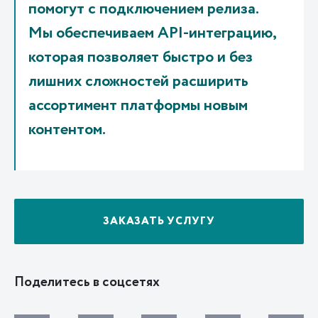
помогут с подключением релиза.
Мы обеспечиваем API-интеграцию,
которая позволяет быстро и без
лишних сложностей расширить
ассортимент платформы новым
контентом.
ЗАКАЗАТЬ УСЛУГУ
Поделитесь в соцсетях