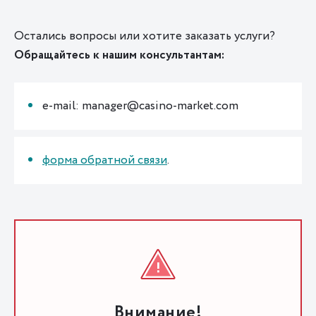
Остались вопросы или хотите заказать услуги?
Обращайтесь к нашим консультантам:
e-mail: manager@casino-market.com
форма обратной связи
.
Внимание!