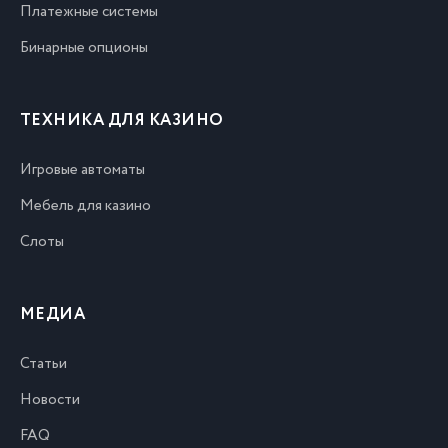
Платежные системы
Бинарные опционы
ТЕХНИКА ДЛЯ КАЗИНО
Игровые автоматы
Мебель для казино
Слоты
МЕДИА
Статьи
Новости
FAQ