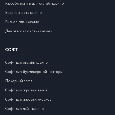
Разработка игр для онлайн казино
Безопасность казино
Бизнес-план казино
Демоверсия онлайн казино
СОФТ
Софт для онлайн казино
Софт для букмекерской конторы
Покерный софт
Софт для игровых залов
Софт для игровых киосков
Софт для лайв-казино