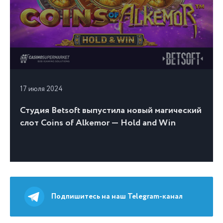
17 июля 2024
Студия Betsoft выпустила новый магический
слот Coins of Alkemor — Hold and Win
Подпишитесь на наш Telegram-канал