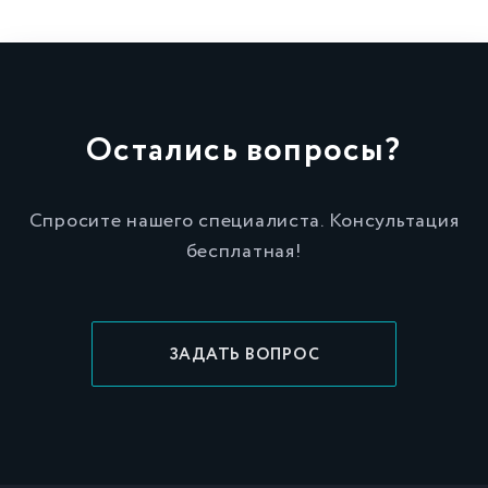
Остались вопросы?
Спросите нашего специалиста. Консультация
бесплатная!
ЗАДАТЬ ВОПРОС