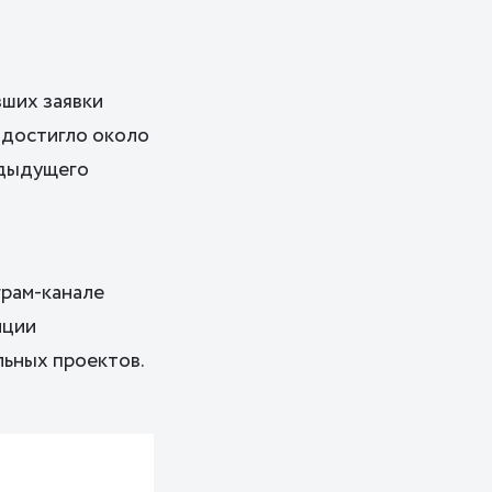
вших заявки
, достигло около
едыдущего
грам-канале
нции
льных проектов.