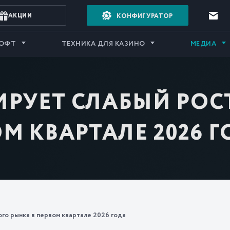
АКЦИИ
КОНФИГУРАТОР
ОФТ
ТЕХНИКА ДЛЯ КАЗИНО
МЕДИА
РУЕТ СЛАБЫЙ РОС
М КВАРТАЛЕ 2026 
го рынка в первом квартале 2026 года