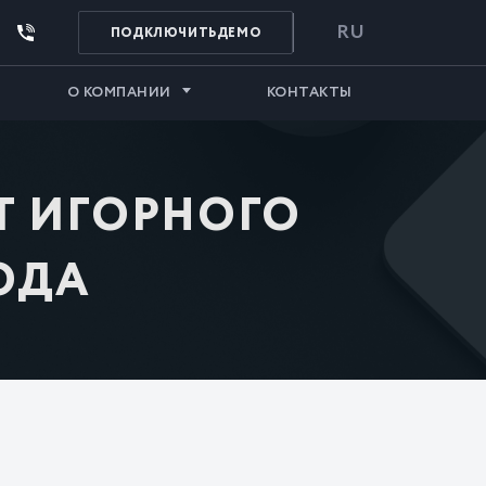
RU
ПОДКЛЮЧИТЬ
ДЕМО
О КОМПАНИИ
КОНТАКТЫ
Т ИГОРНОГО
ГОДА