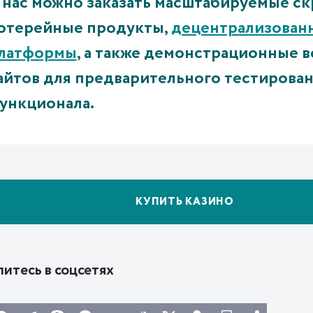
 нас можно заказать масштабируемые ск
отерейные продукты,
децентрализован
латформы
, а также демонстрационные 
айтов для предварительного тестирова
ункционала.
КУПИТЬ КАЗИНО
итесь в соцсетях