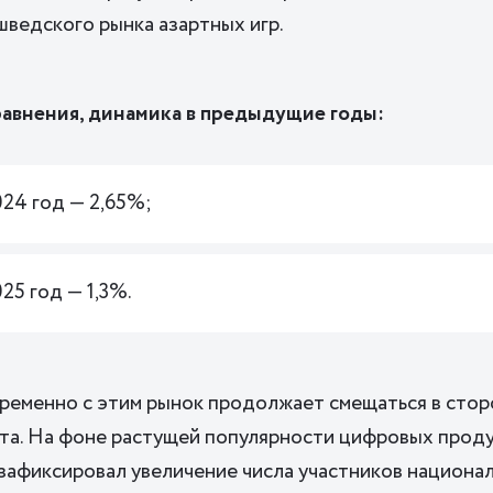
шведского рынка азартных игр.
авнения, динамика в предыдущие годы:
24 год — 2,65%;
25 год — 1,3%.
еменно с этим рынок продолжает смещаться в стор
та. На фоне растущей популярности цифровых проду
зафиксировал увеличение числа участников национа