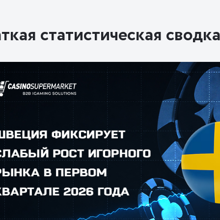
ткая статистическая сводк