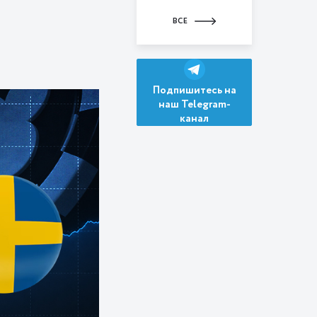
ВСЕ
а
Подпишитесь на
наш Telegram-
канал