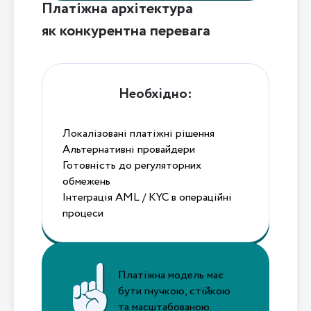
Платіжна архітектура
як конкурентна перевага
Необхідно:
Локалізовані платіжні рішення
Альтернативні провайдери
Готовність до регуляторних
обмежень
Інтеграція AML / KYC в операційні
процеси
Платіжна модель має
бути гнучкою, стійкою
та масштабованою.