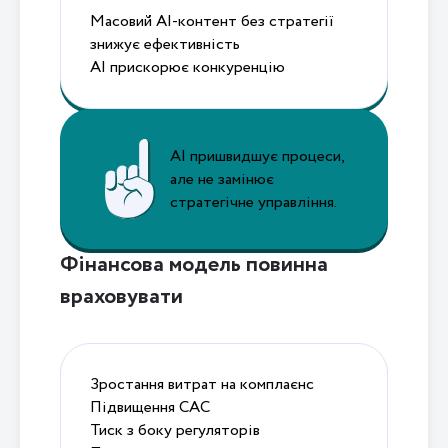
Масовий AI-контент без стратегії
знижує ефективність
AI прискорює конкуренцію
AI пришвидшує процеси,
але не замінює
стратегічне управління.
Фінансова модель повинна
враховувати
Зростання витрат на комплаєнс
Підвищення CAC
Тиск з боку регуляторів