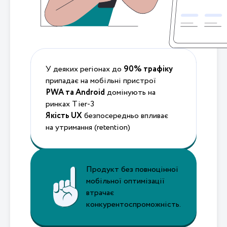
У деяких регіонах до
90% трафіку
припадає на мобільні пристрої
PWA та Android
домінують на
ринках Tier-3
Якість UX
безпосередньо впливає
на утримання (retention)
Продукт без повноцінної
мобільної оптимізації
втрачає
конкурентоспромо­жність.