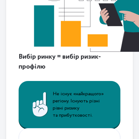
Вибір ринку = вибір ризик-
профілю
Не існує «найкращого»
регіону. Існують різні
рівні ризику
та прибутковості.