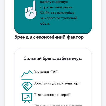
каналу підвищує
стратегічний ризик.
Стійкість важливіша
за короткостроковий
обсяг.
Бренд як економічний фактор
Сильний бренд забезпечує:
Зниження CAC
Зростання довіри аудиторії
Підвищення конверсії