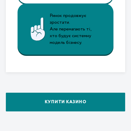
Ринок продовжує
зростати.
Але перемагають ті,
хто будує системну
модель бізнесу.
КУПИТИ КАЗИНО