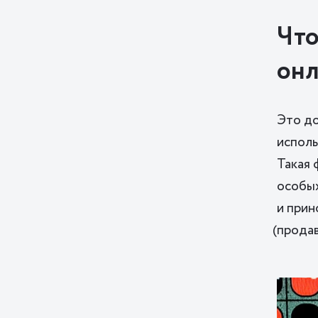
Что
онл
Это до
исполь
Такая 
особых
и прин
(
продав