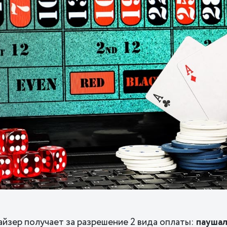
йзер получает за разрешение 2 вида оплаты:
паушал