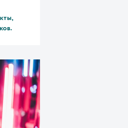
кты,
ков.