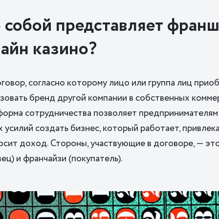
 собой представляет фран
айн казино?
говор, согласно которому лицо или группа лиц прио
зовать бренд другой компании в собственных коммер
форма сотрудничества позволяет предпринимателям 
 усилий создать бизнес, который работает, привлек
осит доход. Стороны, участвующие в договоре, — эт
ец) и франчайзи
(
покупатель).