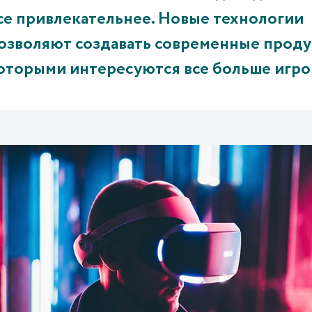
се привлекательнее. Новые технологии
озволяют создавать современные проду
оторыми интересуются все больше игро