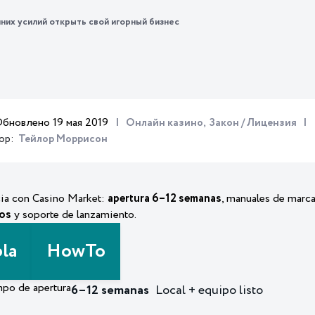
шних усилий открыть свой игорный бизнес
бновлено 19 мая 2019
Онлайн казино,
Закон / Лицензия
ор:
Тейлор Моррисон
ia con Casino Market:
apertura 6–12 semanas
, manuales de marc
dos
y soporte de lanzamiento.
la
HowTo
po de apertura
6–12 semanas
Local + equipo listo