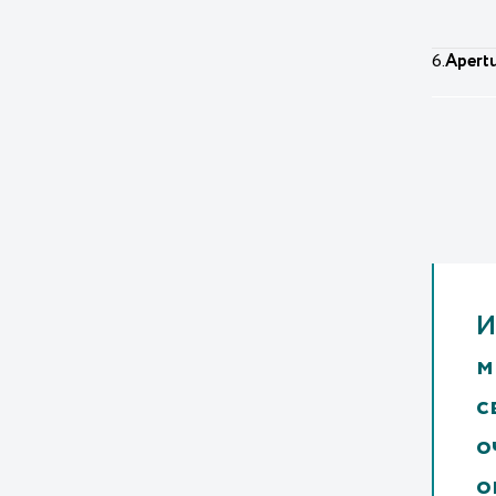
6.
Apertu
И
м
с
о
о