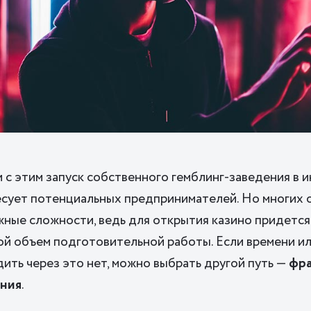
и с этим запуск собственного гемблинг-заведения в 
сует потенциальных предпринимателей. Но многих 
ные сложности, ведь для открытия казино придется
й объем подготовительной работы. Если времени и
ить через это нет, можно выбрать другой путь —
фра
ения
.