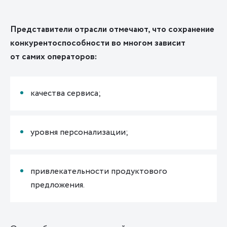
Представители отрасли отмечают, что сохранение
конкурентоспособности во многом зависит
от самих операторов:
качества сервиса;
уровня персонализации;
привлекательности продуктового
предложения.