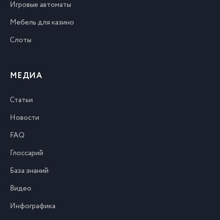
Игровые автоматы
Мебель для казино
Слоты
МЕДИА
Статьи
Новости
FAQ
Глоссарий
База знаний
Видео
Инфографика