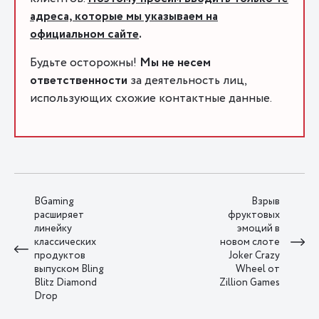
адреса, которые мы указываем на
официальном сайте
.
Будьте осторожны!
Мы не несем
ответственности
за деятельность лиц,
использующих схожие контактные данные.
BGaming
Взрыв
расширяет
фруктовых
линейку
эмоций в
классических
новом слоте
продуктов
Joker Crazy
выпуском Bling
Wheel от
Blitz Diamond
Zillion Games
Drop