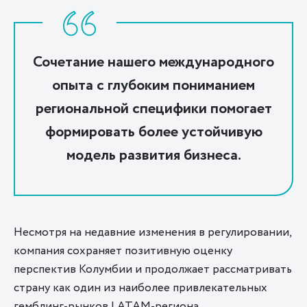
Сочетание нашего международного
опыта с глубоким пониманием
региональной специфики помогает
формировать более устойчивую
модель развития бизнеса.
Несмотря на недавние изменения в регулировании,
компания сохраняет позитивную оценку
перспектив Колумбии и продолжает рассматривать
страну как один из наиболее привлекательных
гемблинг-рынков LATAM-региона.