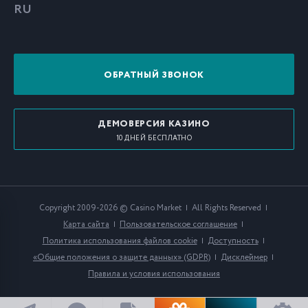
RU
ОБРАТНЫЙ ЗВОНОК
ДЕМОВЕРСИЯ КАЗИНО
10 ДНЕЙ БЕСПЛАТНО
Copyright 2009-2026 © Casino Market
All Rights Reserved
Карта сайта
Пользовательское соглашение
Политика использования файлов cookie
Доступность
«Общие положения о защите данных» (GDPR)
Дисклеймер
Правила и условия использования