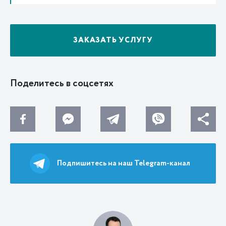
ЗАКАЗАТЬ УСЛУГУ
Поделитесь в соцсетях
Подпишитесь на наш Telegram-канал