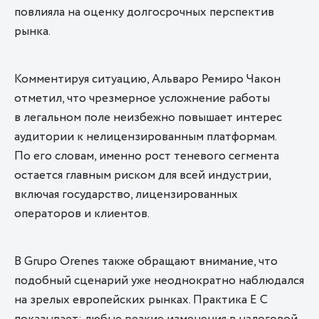
повлияла на оценку долгосрочных перспектив
рынка.
Комментируя ситуацию, Альваро Ремиро Чакон
отметил, что чрезмерное усложнение работы
в легальном поле неизбежно повышает интерес
аудитории к нелицензированным платформам.
По его словам, именно рост теневого сегмента
остается главным риском для всей индустрии,
включая государство, лицензированных
операторов и клиентов.
В Grupo Orenes также обращают внимание, что
подобный сценарий уже неоднократно наблюдался
на зрелых европейских рынках.
Практика Е С