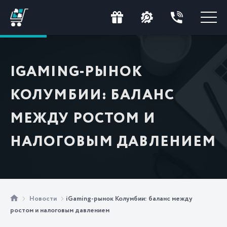
IGAMING-РЫНОК
КОЛУМБИИ: БАЛАНС
МЕЖДУ РОСТОМ И
НАЛОГОВЫМ ДАВЛЕНИЕМ
Новости
iGaming-рынок Колумбии: баланс между
ростом и налоговым давлением