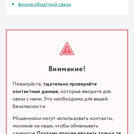
форма обратной связи
.
Внимание!
Пожалуйста,
тщательно проверяйте
контактные данные
, которые вводите для
связи с нами. Это необходимо для вашей
безопасности.
Мошенники могут использовать контакты,
похожие на наши, чтобы обманывать
клиентов.
Поэтому просим вводить только те