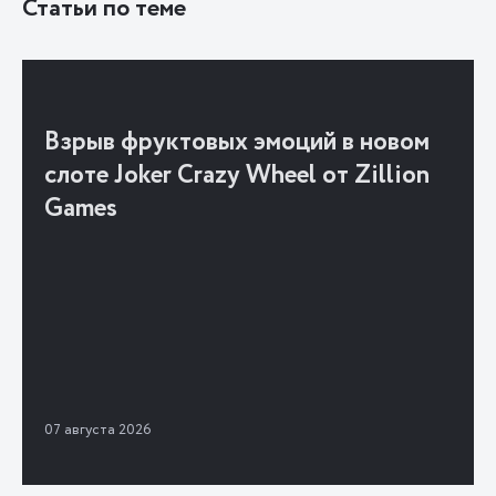
Статьи по теме
Взрыв фруктовых эмоций в новом
слоте Joker Crazy Wheel от Zillion
Games
07 августа 2026