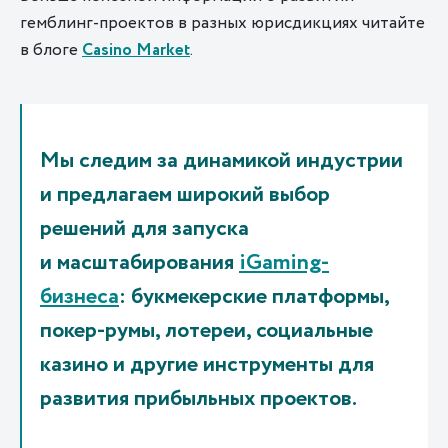
гемблинг-проектов в разных юрисдикциях читайте
в блоге
Casino Market
.
Мы следим за динамикой индустрии
и предлагаем широкий выбор
решений для запуска
и масштабирования
iGaming-
бизнеса
: букмекерские платформы,
покер-румы, лотереи, социальные
казино и другие инструменты для
развития прибыльных проектов.