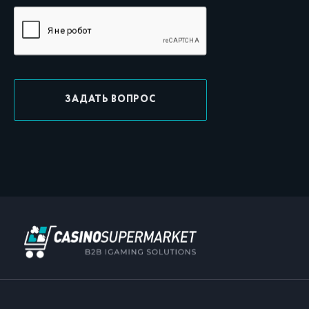
ЗАДАТЬ ВОПРОС