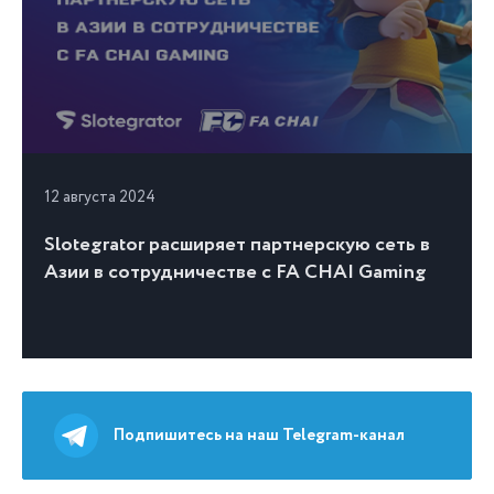
12 августа 2024
Slotegrator расширяет партнерскую сеть в
Азии в сотрудничестве с FA CHAI Gaming
Подпишитесь на наш Telegram-канал