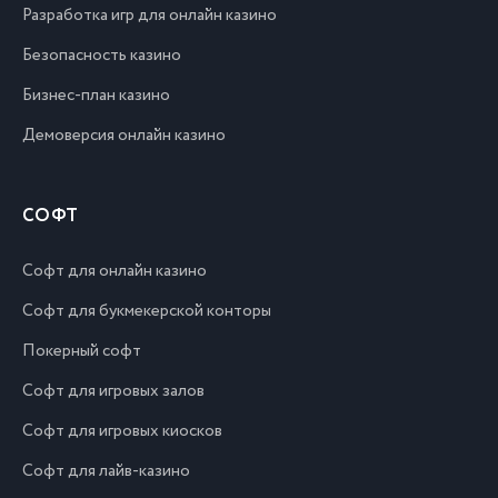
Разработка игр для онлайн казино
Безопасность казино
Бизнес-план казино
Демоверсия онлайн казино
СОФТ
Софт для онлайн казино
Софт для букмекерской конторы
Покерный софт
Софт для игровых залов
Софт для игровых киосков
Софт для лайв-казино