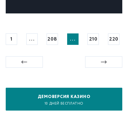
1
...
208
...
210
220
ДЕМОВЕРСИЯ КАЗИНО
10 ДНЕЙ БЕСПЛАТНО