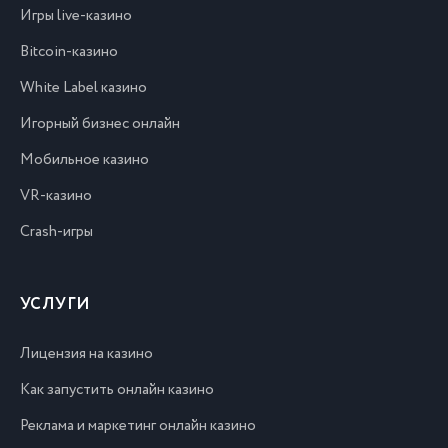
Игры live-казино
Bitcoin-казино
White Label казино
Игорный бизнес онлайн
Мобильное казино
VR-казино
Crash-игры
УСЛУГИ
Лицензия на казино
Как запустить онлайн казино
Реклама и маркетинг онлайн казино