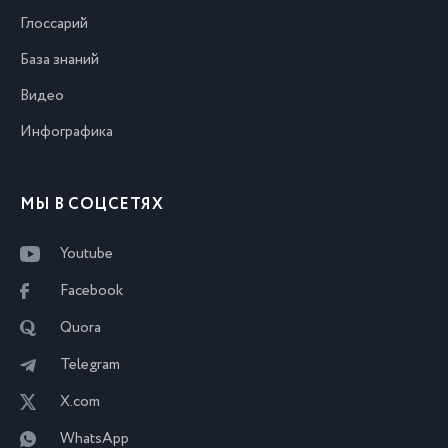
Глоссарий
База знаний
Видео
Инфографика
МЫ В СОЦСЕТЯХ
Youtube
Facebook
Quora
Telegram
X.com
WhatsApp