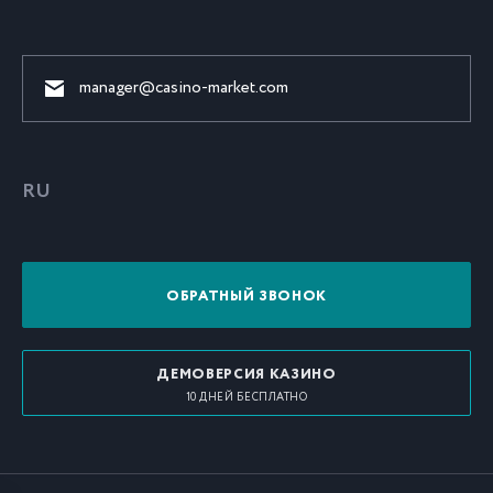
manager@casino-market.com
RU
ОБРАТНЫЙ ЗВОНОК
ДЕМОВЕРСИЯ КАЗИНО
10 ДНЕЙ БЕСПЛАТНО