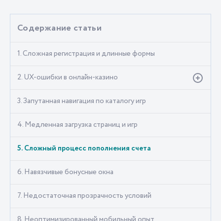
Содержание статьи
1. Сложная регистрация и длинные формы
2. UX-ошибки в онлайн-казино
3. Запутанная навигация по каталогу игр
4. Медленная загрузка страниц и игр
5. Сложный процесс пополнения счета
6. Навязчивые бонусные окна
7. Недостаточная прозрачность условий
8. Неоптимизированный мобильный опыт