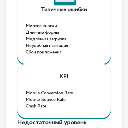
Типичные ошибки
Мелкие кнопки
Длинные формы
Медленная загрузка
Неудобная навигация
Сбои приложения
KPI
Mobile Conversion Rate
Mobile Bounce Rate
Crash Rate
Недостаточный уровень