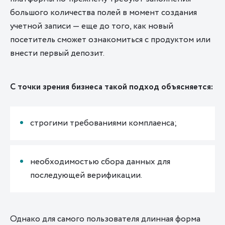
большого количества полей в момент создания
учетной записи — еще до того, как новый
посетитель сможет ознакомиться с продуктом или
внести первый депозит.
С точки зрения бизнеса такой подход объясняется:
строгими требованиями комплаенса;
необходимостью сбора данных для
последующей верификации.
Однако для самого пользователя длинная форма