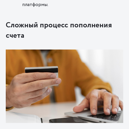
платформы.
Сложный процесс пополнения
счета