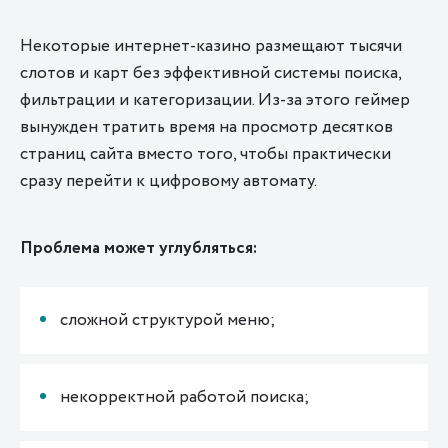
Некоторые интернет-казино размещают тысячи
слотов и карт без эффективной системы поиска,
фильтрации и категоризации. Из-за этого геймер
вынужден тратить время на просмотр десятков
страниц сайта вместо того, чтобы практически
сразу перейти к цифровому автомату.
Проблема может углубляться:
сложной структурой меню;
некорректной работой поиска;