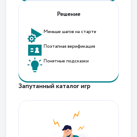
Решение
Меньше шагов на старте
Поэтапная верификация
Понятные подсказки
Запутанный каталог игр