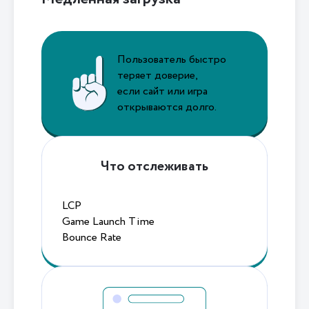
Пользователь быстро
теряет доверие,
если сайт или игра
открываются долго.
Что отслеживать
LCP
Game Launch Time
Bounce Rate