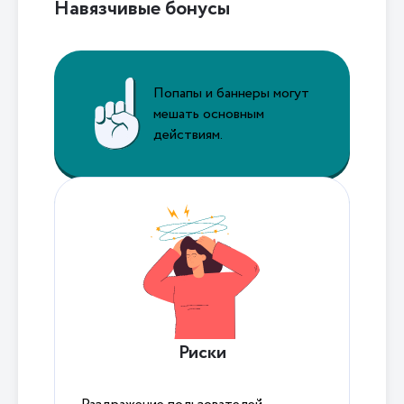
Навязчивые бонусы
Попапы и баннеры могут
мешать основным
действиям.
Риски