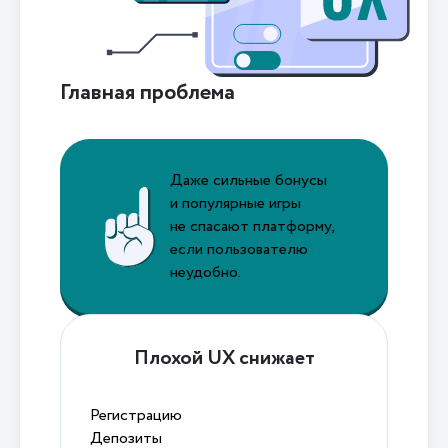
Главная проблема
Даже сильные бонусы
и популярные игры
не спасают платформу,
если пользователю
неудобно.
Плохой UX снижает
Регистрацию
Депозиты