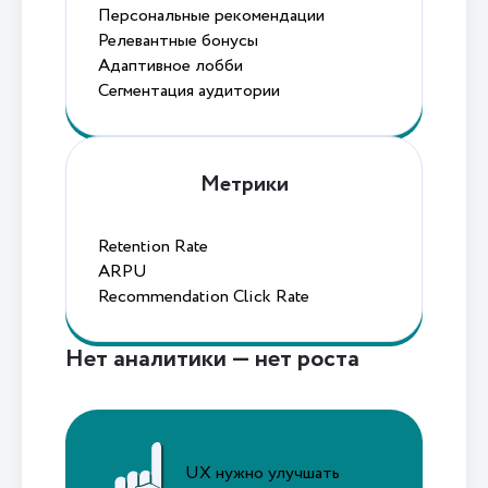
Персональные рекомендации
Релевантные бонусы
Адаптивное лобби
Сегментация аудитории
Метрики
Retention Rate
ARPU
Recommendation Click Rate
Нет аналитики — нет роста
UX нужно улучшать