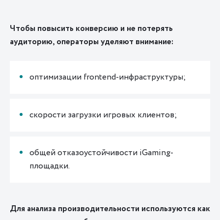
Чтобы повысить конверсию и не потерять
аудиторию, операторы уделяют внимание:
оптимизации frontend-инфраструктуры;
скорости загрузки игровых клиентов;
общей отказоустойчивости iGaming-
площадки.
Для анализа производительности используются как