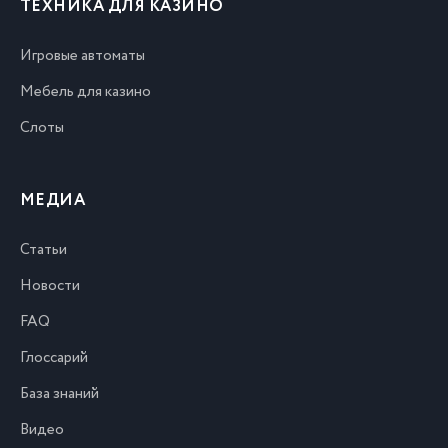
ТЕХНИКА ДЛЯ КАЗИНО
Игровые автоматы
Мебель для казино
Слоты
МЕДИА
Статьи
Новости
FAQ
Глоссарий
База знаний
Видео