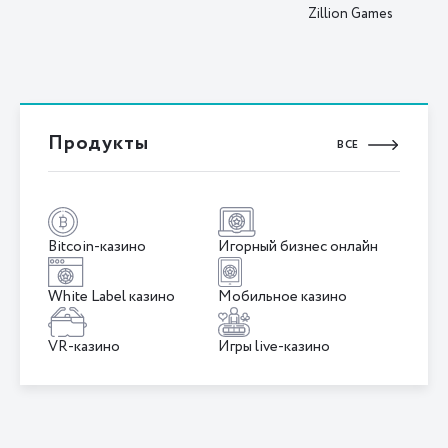
Zillion Games
Продукты
ВСЕ
Bitcoin-казино
Игорный бизнес онлайн
White Label казино
Мобильное казино
VR-казино
Игры live-казино