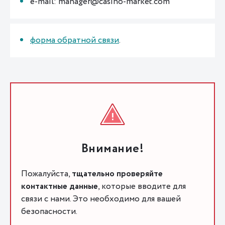
e-mail: manager@casino-market.com
форма обратной связи
.
Внимание!
Пожалуйста,
тщательно проверяйте
контактные данные
, которые вводите для
связи с нами. Это необходимо для вашей
безопасности.