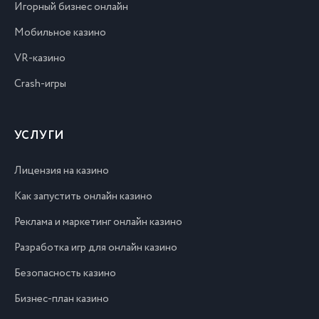
Игорный бизнес онлайн
Мобильное казино
VR-казино
Crash-игры
УСЛУГИ
Лицензия на казино
Как запустить онлайн казино
Реклама и маркетинг онлайн казино
Разработка игр для онлайн казино
Безопасность казино
Бизнес-план казино