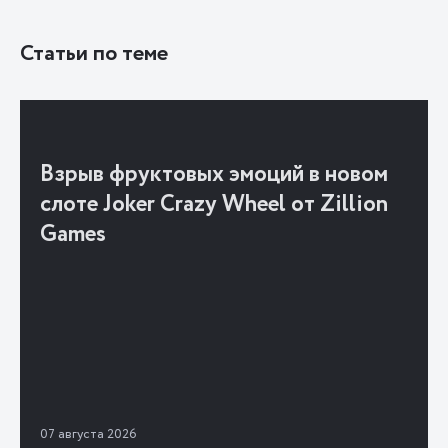
Статьи по теме
Взрыв фруктовых эмоций в новом
слоте Joker Crazy Wheel от Zillion
Games
07 августа 2026