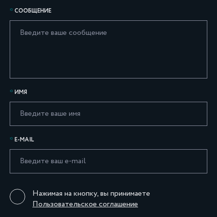
СООБЩЕНИЕ
ИМЯ
E-MAIL
Нажимая на кнопку, вы принимаете
Пользовательское соглашение