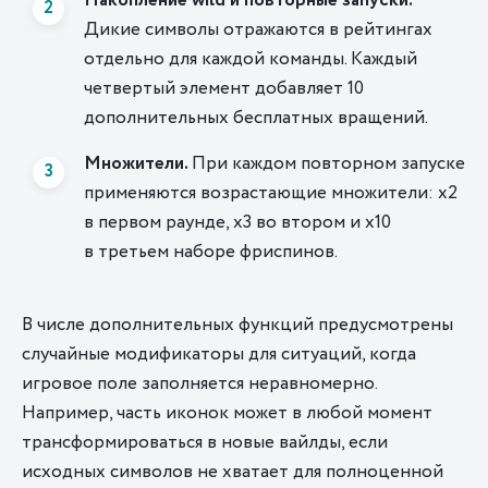
Накопление
wild
и повторные запуски.
Дикие символы отражаются в рейтингах
отдельно для каждой команды. Каждый
четвертый элемент добавляет 10
дополнительных бесплатных вращений.
Множители.
При каждом повторном запуске
применяются возрастающие множители: х2
в первом раунде, х3 во втором и х10
в третьем наборе фриспинов.
В числе дополнительных функций предусмотрены
случайные модификаторы для ситуаций, когда
игровое поле заполняется неравномерно.
Например, часть иконок может в любой момент
трансформироваться в новые вайлды, если
исходных символов не хватает для полноценной