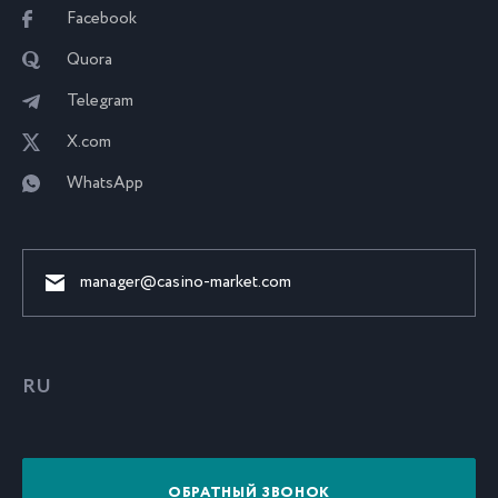
Facebook
Quora
Telegram
X.com
WhatsApp
manager@casino-market.com
RU
ОБРАТНЫЙ ЗВОНОК