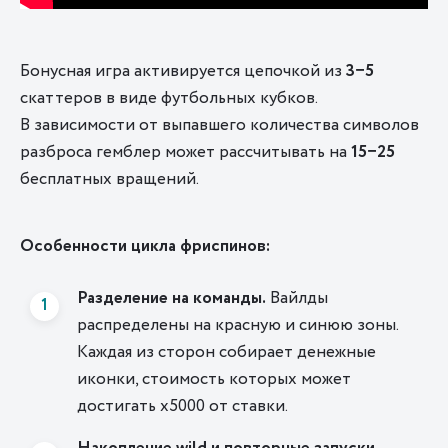
Бонусная игра активируется цепочкой из
3−5
скаттеров в виде футбольных кубков.
В зависимости от выпавшего количества символов
разброса гемблер может рассчитывать на
15−25
бесплатных вращений.
Осо
бенности цикла
фриспинов
:
Разделение на команды.
Вайлды
распределены на красную и синюю зоны.
Каждая из сторон собирает денежные
иконки, стоимость которых может
достигать х5000 от ставки.