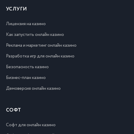
УСЛУГИ
Лицензия на казино
Как запустить онлайн казино
Реклама и маркетинг онлайн казино
Разработка игр для онлайн казино
Безопасность казино
Бизнес-план казино
Демоверсия онлайн казино
СОФТ
Софт для онлайн казино