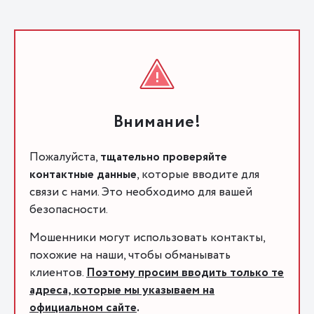
Внимание!
Пожалуйста,
тщательно проверяйте
контактные данные
, которые вводите для
связи с нами. Это необходимо для вашей
безопасности.
Мошенники могут использовать контакты,
похожие на наши, чтобы обманывать
клиентов.
Поэтому просим вводить только те
адреса, которые мы указываем на
официальном сайте
.