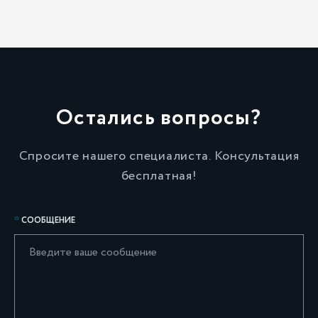
Остались вопросы?
Спросите нашего специалиста. Консультация
бесплатная!
СООБЩЕНИЕ