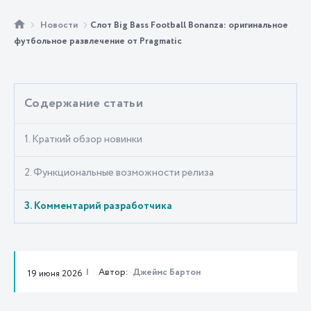
Новости
Слот Big Bass Football Bonanza: оригинальное
футбольное развлечение от Pragmatic
Содержание статьи
1. Краткий обзор новинки
2. Функциональные возможности релиза
3. Комментарий разработчика
Автор:
Джеймс Бартон
19 июня 2026