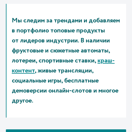
Мы следим за трендами и добавляем
в портфолио топовые продукты
от лидеров индустрии. В наличии
фруктовые и сюжетные автоматы,
лотереи, спортивные ставки,
краш-
контент
, живые трансляции,
социальные игры, бесплатные
демоверсии онлайн-слотов и многое
другое.