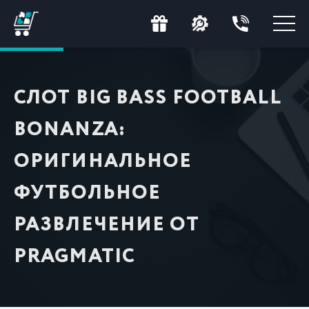
СЛОТ BIG BASS FOOTBALL
BONANZA:
ОРИГИНАЛЬНОЕ
ФУТБОЛЬНОЕ
РАЗВЛЕЧЕНИЕ ОТ
PRAGMATIC