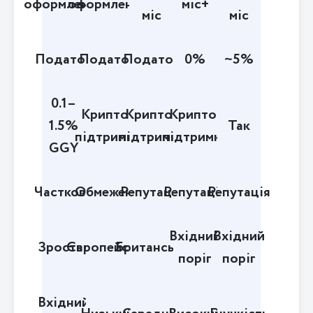
оформлення
оформлення
міс+
міс
міс
Податок
Податок
Податок
0%
~5%
0.1–
Крипто-
Крипто-
Крипто-
1.5%
Так
підтримка
підтримка
підтримка
GGY
Часткова
Обмежена
Репутація
Репутація
Репутація
Вхідний
Вхідний
Зростає
Європейська
Британська
поріг
поріг
Вхідний