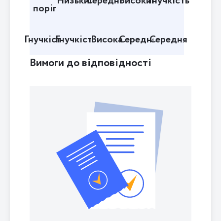
Низький
Середній
Високий
Гнучкість
поріг
Гнучкість
Гнучкість
Висока
Середня
Середня
Вимоги до відповідності