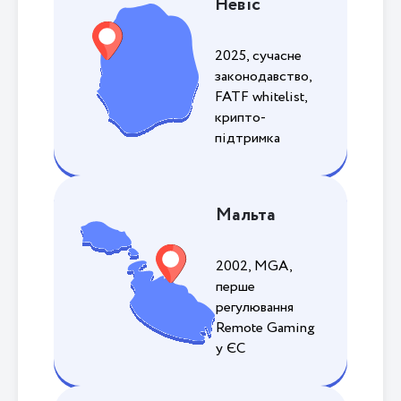
Невіс
2025, сучасне
законодавство,
FATF whitelist,
крипто-
підтримка
Мальта
2002, MGA,
перше
регулювання
Remote Gaming
у ЄС