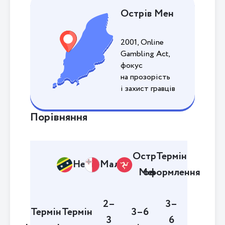
Острів Мен
2001, Online
Gambling Act,
фокус
на прозорість
і захист гравців
Порівняння
Острів
Термін
Невіс
Мальта
Мен
оформлення
2–
3–
Термін
Термін
3–6
3
6