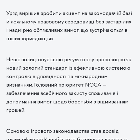
Уряд вирішив зробити акцент на законодавчій базі
й лояльному правовому середовищі без застарілих
і надмірно обтяжливих вимог, що зустрічаються в
інших юрисдикціях.
Невіс позиціонує свою регуляторну пропозицію як
новий золотий стандарт із ефективною системою
контролю відповідності та міжнародним
визнанням. Головний пріоритет NOGA —
забезпечення всебічного захисту споживачів і
дотримання вимог щодо боротьби з відмиванням
грошей.
Основою ігрового законодавства став досвід
інших офшорів Карибського басейну та держав із