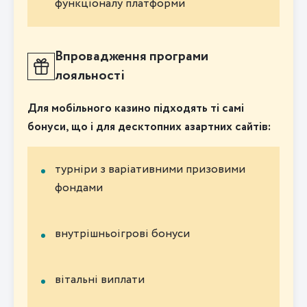
функціоналу платформи
Впровадження програми
лояльності
Для мобільного казино підходять ті самі
бонуси, що і для десктопних азартних сайтів:
турніри з варіативними призовими
фондами
внутрішньоігрові бонуси
вітальні виплати