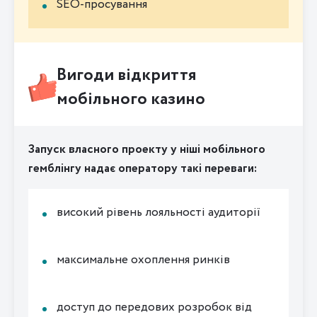
SEO-просування
Вигоди відкриття
мобільного казино
Запуск власного проекту у ніші мобільного
гемблінгу надає оператору такі переваги:
високий рівень лояльності аудиторії
максимальне охоплення ринків
доступ до передових розробок від