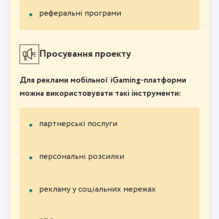
реферальні програми
Просування проекту
Для реклами мобільної iGaming-платформи
можна використовувати такі інструменти:
партнерські послуги
персональні розсилки
рекламу у соціальних мережах