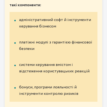
такі компоненти:
адміністративний софт й інструменти
керування бізнесом
платіжні модулі з гарантією фінансової
безпеки
системи керування вмістом і
відстеження користувацьких реакцій
бонуси, програми лояльності й
інструменти контролю ризиків