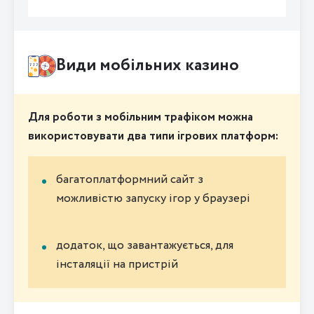
Види мобільних казино
Для роботи з мобільним трафіком можна
використовувати два типи ігрових платформ:
багатоплатформний сайт з
можливістю запуску ігор у браузері
додаток, що завантажується, для
інсталяції на пристрій