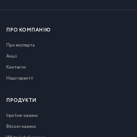
ПРО КОМПАНІЮ
Про експерта
Акції
Контакти
Наші гарантії
ПРОДУКТИ
Ігри live-казино
Bitcoin-казино