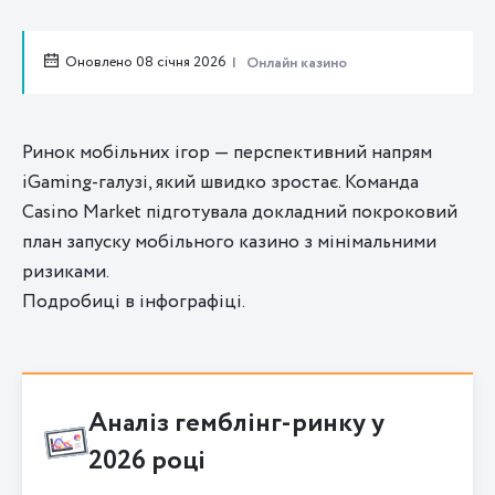
Оновлено 08 січня 2026
Онлайн казино
Ринок мобільних ігор — перспективний напрям
iGaming-галузі, який швидко зростає. Команда
Casino Market підготувала докладний покроковий
план запуску мобільного казино з мінімальними
ризиками.
Подробиці в інфографіці.
Аналіз гемблінг-ринку у
2026 році