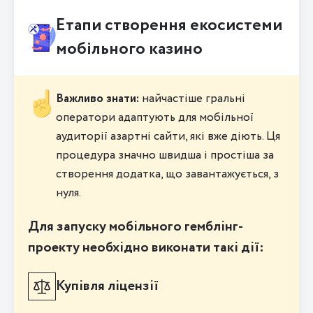
Етапи створення екосистеми
мобільного казино
Важливо знати:
найчастіше гральні
оператори адаптують для мобільної
аудиторії азартні сайти, які вже діють. Ця
процедура значно швидша і простіша за
створення додатка, що завантажується, з
нуля.
Для запуску мобільного гемблінг-
проекту необхідно виконати такі дії:
Купівля ліцензії