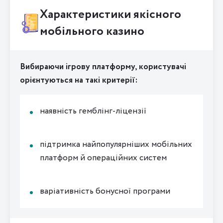
Характеристики якісного
мобільного казино
Вибираючи ігрову платформу, користувачі
орієнтуються на такі критерії:
наявність гемблінг-ліцензії
підтримка найпопулярніших мобільних
платформ й операційних систем
варіативність бонусної програми