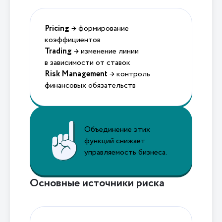
Pricing
→ формирование
коэффициентов
Trading
→ изменение линии
в зависимости от ставок
Risk Management
→ контроль
финансовых обязательств
Объединение этих
функций снижает
управляемость бизнеса.
Основные источники риска