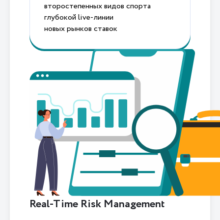
второстепенных видов спорта
глубокой live-линии
новых рынков ставок
Real-Time Risk Management