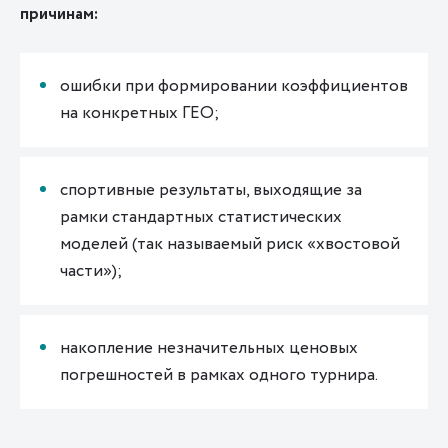
причинам:
ошибки при формировании коэффициентов
на конкретных ГЕО;
спортивные результаты, выходящие за
рамки стандартных статистических
моделей (так называемый риск «хвостовой
части»);
накопление незначительных ценовых
погрешностей в рамках одного турнира.