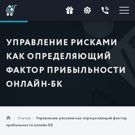
УПРАВЛЕНИЕ РИСКАМИ
КАК ОПРЕДЕЛЯЮЩИЙ
ФАКТОР ПРИБЫЛЬНОСТИ
ОНЛАЙН-БК
Статьи
Управление рисками как определяющий фактор
прибыльности онлайн-БК