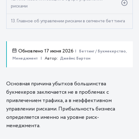
рисками
13. Главное об управлении рисками в сегменте беттинга
Обновлено 17 июня 2026
Беттинг / Букмекерство,
Менеджмент
Автор:
Джеймс Бартон
Основная причина убытков большинства
букмекеров заключается не в проблемах с
привлечением трафика, а в неэффективном
управлении рисками. Прибыльность бизнеса
определяется именно на уровне риск-
менеджмента.