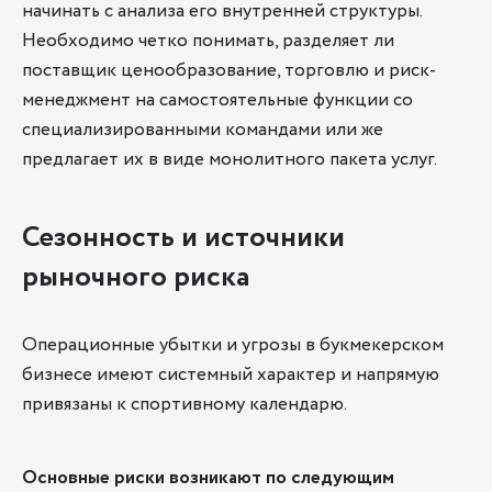
начинать с анализа его внутренней структуры.
Необходимо четко понимать, разделяет ли
поставщик ценообразование, торговлю и риск-
менеджмент на самостоятельные функции со
специализированными командами или же
предлагает их в виде монолитного пакета услуг.
Сезонность и источники
рыночного риска
Операционные убытки и угрозы в букмекерском
бизнесе имеют системный характер и напрямую
привязаны к спортивному календарю.
Основные риски возникают по следующим