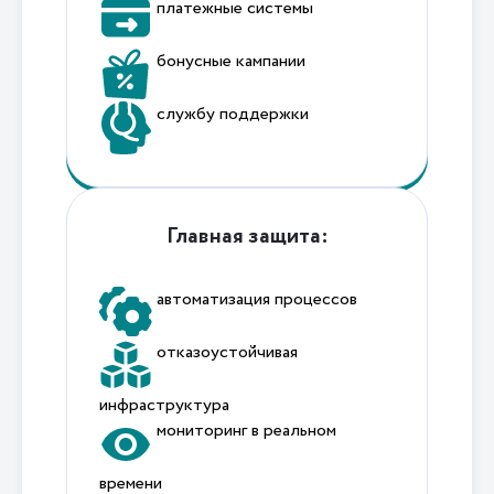
платежные системы
бонусные кампании
службу поддержки
Главная защита:
автоматизация процессов
отказоустойчивая
инфраструктура
мониторинг в реальном
времени