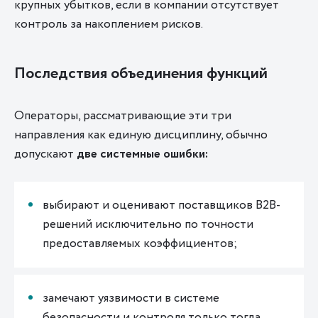
крупных убытков, если в компании отсутствует
контроль за накоплением рисков.
Последствия объединения функций
Операторы, рассматривающие эти три
направления как единую дисциплину, обычно
допускают
две системные ошибки:
выбирают и оценивают поставщиков B2B-
решений исключительно по точности
предоставляемых коэффициентов;
замечают уязвимости в системе
безопасности и контроля только тогда,