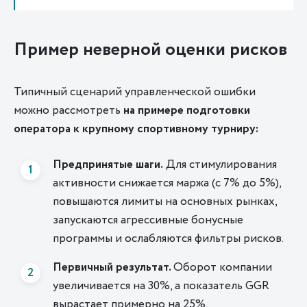
Пример неверной оценки рисков
Типичный сценарий управленческой ошибки
можно рассмотреть
на примере подготовки
оператора к крупному спортивному турниру:
Предпринятые шаги.
Для стимулирования
активности снижается маржа (с 7% до 5%),
повышаются лимиты на основных рынках,
запускаются агрессивные бонусные
программы и ослабляются фильтры рисков.
Первичный результат.
Оборот компании
увеличивается на 30%, а показатель GGR
вырастает примерно на 25%.