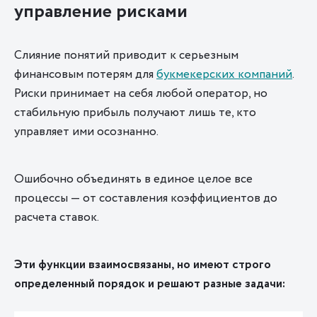
управление рисками
Слияние понятий приводит к серьезным
финансовым потерям для
букмекерских компаний
.
Риски принимает на себя любой оператор, но
стабильную прибыль получают лишь те, кто
управляет ими осознанно.
Ошибочно объединять в единое целое все
процессы — от составления коэффициентов до
расчета ставок.
Эти функции взаимосвязаны, но имеют строго
определенный порядок и решают разные задачи: