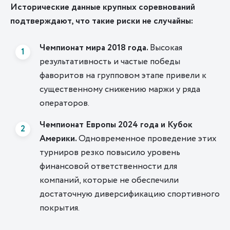
Исторические данные крупных соревнований
подтверждают, что такие риски не случайны:
Чемпионат мира 2018 года.
Высокая
результативность и частые победы
фаворитов на групповом этапе привели к
существенному снижению маржи у ряда
операторов.
Чемпионат Европы 2024 года и Кубок
Америки.
Одновременное проведение этих
турниров резко повысило уровень
финансовой ответственности для
компаний, которые не обеспечили
достаточную диверсификацию спортивного
покрытия.