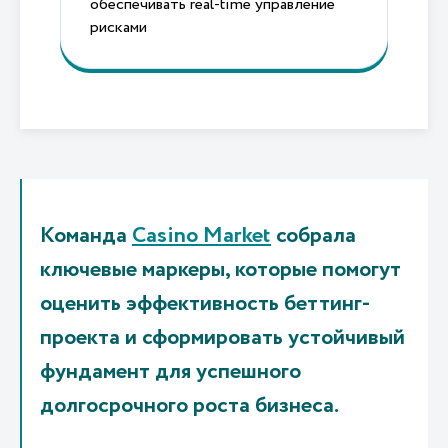
обеспечивать real-time управление
рисками
Команда
Casino Market
собрала
ключевые маркеры, которые помогут
оценить эффективность беттинг-
проекта и сформировать устойчивый
фундамент для успешного
долгосрочного роста бизнеса.