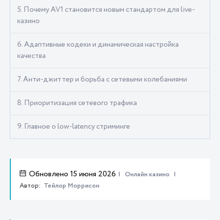
5. Почему AV1 становится новым стандартом для live-
казино
6. Адаптивные кодеки и динамическая настройка
качества
7. Анти-джиттер и борьба с сетевыми колебаниями
8. Приоритизация сетевого трафика
9. Главное о low-latency стриминге
Обновлено 15 июня 2026
Онлайн казино
Автор:
Тейлор Моррисон