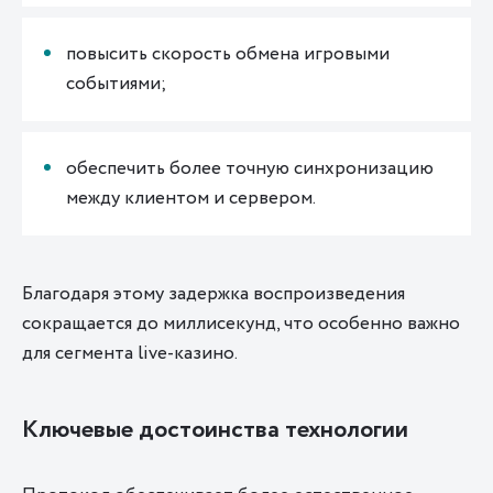
повысить скорость обмена игровыми
событиями;
обеспечить более точную синхронизацию
между клиентом и сервером.
Благодаря этому задержка воспроизведения
сокращается до миллисекунд, что особенно важно
для сегмента live-казино.
Ключевые достоинства технологии