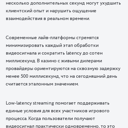
несколько дополнительных секунд могут ухудшить
клиентский опыт и нарушить ощущение
взаимодействия в реальном времени.
Современные лайв-платформы стремятся
минимизировать каждый этап обработки
видеосигнала и сократить latency до сотен
миллисекунд. В казино с живыми дилерами
провайдеры ориентируются на сквозную задержку
менее 500 миллисекунд, что на сегодняшний день
считается эталонным значением.
Low-latency streaming помогает поддерживать
единые условия для всех участников игрового
процесса. Когда пользователи получают
видеосигнал практически одновременно, то это