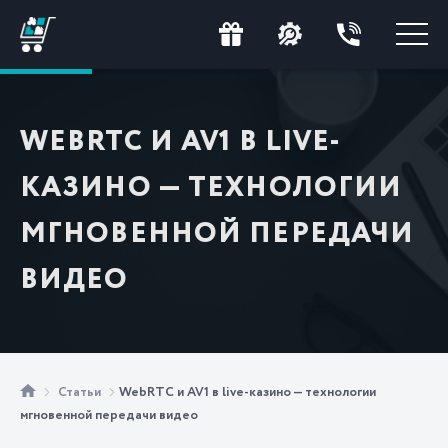
WEBRTC И AV1 В LIVE-
КАЗИНО — ТЕХНОЛОГИИ
МГНОВЕННОЙ ПЕРЕДАЧИ
ВИДЕО
Статьи
WebRTC и AV1 в live-казино — технологии
мгновенной передачи видео