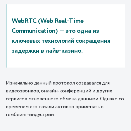
WebRTC (Web Real-Time
Communication) — это одна из
ключевых технологий сокращения
задержки в лайв-казино.
Изначально данный протокол создавался для
видеозвонков, онлайн-конференций и других
сервисов мгновенного обмена данными. Однако со
временем его начали активно применять в
гемблинг-индустрии.