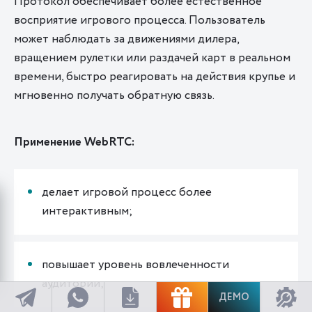
Протокол обеспечивает более естественное
восприятие игрового процесса. Пользователь
может наблюдать за движениями дилера,
вращением рулетки или раздачей карт в реальном
времени, быстро реагировать на действия крупье и
мгновенно получать обратную связь.
Применение WebRTC:
делает игровой процесс более
интерактивным;
Мы используем
для улучшения вашего пользовательского
cookies
опыта.
повышает уровень вовлеченности
OK
Пользовательское соглашение
Отклонить
аудитории;
ДЕМО