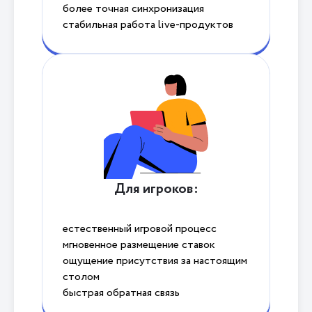
более точная синхронизация
стабильная работа live-продуктов
Для игроков:
естественный игровой процесс
мгновенное размещение ставок
ощущение присутствия за настоящим
столом
быстрая обратная связь