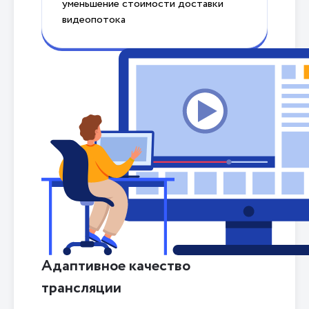
уменьшение стоимости доставки
видеопотока
Адаптивное качество
трансляции