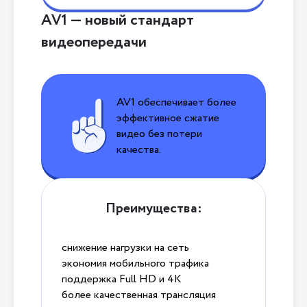
AV1 — новый стандарт
видеопередачи
AV1 обеспечивает более
эффективное сжатие
видео без потери
качества.
Преимущества:
снижение нагрузки на сеть
экономия мобильного трафика
поддержка Full HD и 4K
более качественная трансляция