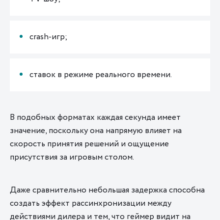
crash-игр;
ставок в режиме реального времени.
В подобных форматах каждая секунда имеет
значение, поскольку она напрямую влияет на
скорость принятия решений и ощущение
присутствия за игровым столом.
Даже сравнительно небольшая задержка способна
создать эффект рассинхронизации между
действиями дилера и тем, что геймер видит на