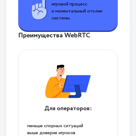
игровой процесс
и моментальный отклик
системы.
Преимущества WebRTC
Для операторов:
меньше спорных ситуаций
выше доверие игроков