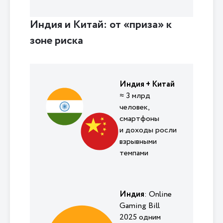
Индия и Китай: от «приза» к
зоне риска
Индия + Китай
≈ 3 млрд
человек,
смартфоны
и доходы росли
взрывными
темпами
Индия
: Online
Gaming Bill
2025 одним