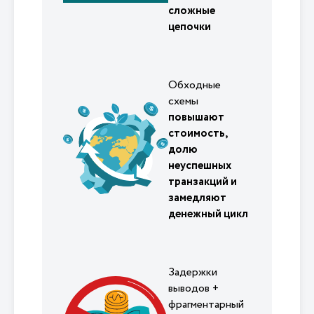
сложные
цепочки
Обходные
схемы
повышают
стоимость,
долю
неуспешных
транзакций и
замедляют
денежный цикл
Задержки
выводов +
фрагментарный