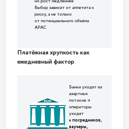
но рост медленнее
Выбор зависит от аппетита к
риску, а не только
от потенциального объёма
APAC
Платёжная хрупкость как
ежедневный фактор
Банки уходят из
азартных
потоков →
операторы
уходят
в
посредников,
ваучеры,