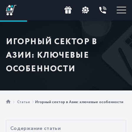
ИГОРНЫЙ СЕКТОР В
АЗИИ: КЛЮЧЕВЫЕ
ОСОБЕННОСТИ
Статьи
Игорный сектор в Азии: ключевые особенности
Содержание статьи