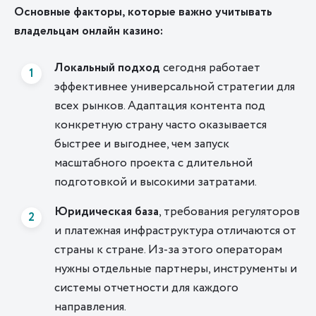
Основные факторы, которые ва
жно учитывать
владельцам онлайн казино:
Локальный подход
сегодня работает
эффективнее универсальной стратегии для
всех рынков. Адаптация контента под
конкретную страну часто оказывается
быстрее и выгоднее, чем запуск
масштабного проекта с длительной
подготовкой и высокими затратами.
Юридическая база
, требования регуляторов
и платежная инфраструктура отличаются от
страны к стране. Из-за этого операторам
нужны отдельные партнеры, инструменты и
системы отчетности для каждого
направления.