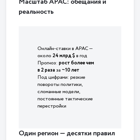
Масштаб APAC: обещания и
реальность
Онлайн-ставки в APAC —
около
24 млрд $
в год
Прогноз:
рост более чем
в 2 раза
за
~10 лет
Под цифрами: резкие
повороты политики,
сломанные модели,
постоянные тактические
перестройки
Один регион — десятки правил