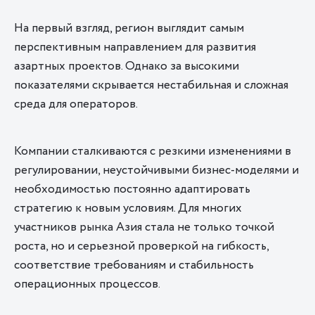
На первый взгляд, регион выглядит самым
перспективным направлением для развития
азартных проектов. Однако за высокими
показателями скрывается нестабильная и сложная
среда для операторов.
Компании сталкиваются с резкими изменениями в
регулировании, неустойчивыми бизнес-моделями и
необходимостью постоянно адаптировать
стратегию к новым условиям. Для многих
участников рынка Азия стала не только точкой
роста, но и серьезной проверкой на гибкость,
соответствие требованиям и стабильность
операционных процессов.