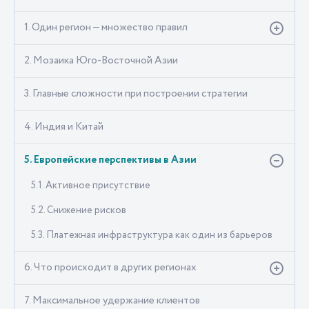
1. Один регион — множество правил
2. Мозаика Юго-Восточной Азии
3. Главные сложности при построении стратегии
4. Индия и Китай
5. Европейские перспективы в Азии
5.1. Активное присутствие
5.2. Снижение рисков
5.3. Платежная инфраструктура как один из барьеров
6. Что происходит в других регионах
7. Максимальное удержание клиентов