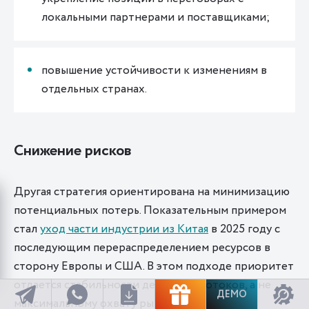
локальными партнерами и поставщиками;
повышение устойчивости к изменениям в
отдельных странах.
Снижение рисков
Другая стратегия ориентирована на минимизацию
потенциальных потерь. Показательным примером
стал
уход части индустрии из Китая
в 2025 году с
последующим перераспределением ресурсов в
сторону Европы и США. В этом подходе приоритет
отдается стабильности денежных потоков, а не
ДЕМО
максимальному охвату рынков.