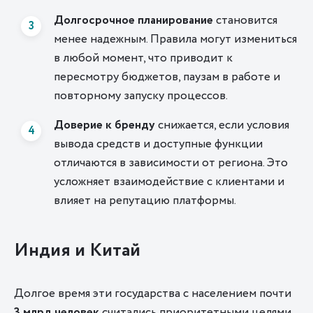
Долгосрочное планирование
становится
менее надежным. Правила могут измениться
в любой момент, что приводит к
пересмотру бюджетов, паузам в работе и
повторному запуску процессов.
Доверие к бренду
снижается, если условия
вывода средств и доступные функции
отличаются в зависимости от региона. Это
усложняет взаимодействие с клиентами и
влияет на репутацию платформы.
Индия и Китай
Долгое время эти государства с населением почти
3
млрд
человек
считались приоритетными целями