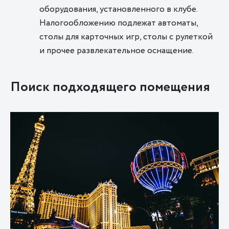
оборудования, установленного в клубе.
Налогообложению подлежат автоматы,
столы для карточных игр, столы с рулеткой
и прочее развлекательное оснащение.
Поиск подходящего помещения