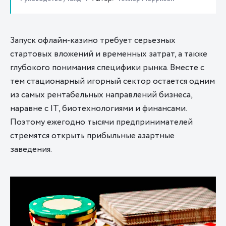
Запуск офлайн-казино требует серьезных
стартовых вложений и временных затрат, а также
глубокого понимания специфики рынка. Вместе с
тем стационарный игорный сектор остается одним
из самых рентабельных направлений бизнеса,
наравне с IT, биотехнологиями и финансами.
Поэтому ежегодно тысячи предпринимателей
стремятся открыть прибыльные азартные
заведения.