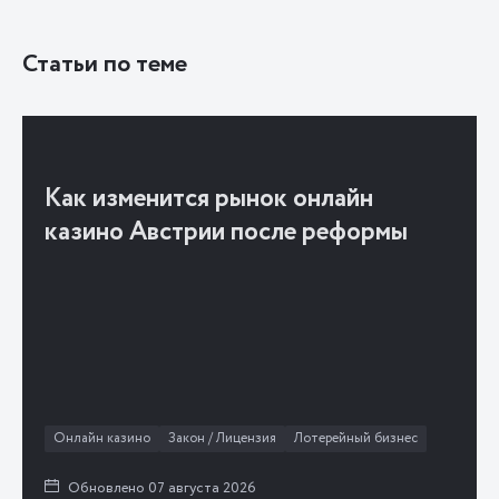
Статьи по теме
Как изменится рынок онлайн
казино Австрии после реформы
Онлайн казино
Закон / Лицензия
Лотерейный бизнес
Обновлено 07 августа 2026