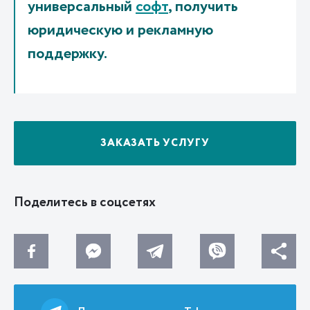
универсальный
софт
, получить
юридическую и рекламную
поддержку.
ЗАКАЗАТЬ УСЛУГУ
Поделитесь в соцсетях