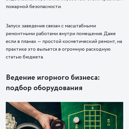
пожарной безопасности.
Запуск заведения связан с масштабными
ремонтными работами внутри помещения. Даже
если в планах — простой косметический ремонт, на
практике это выльется в огромную расходную
статью бюджета.
Ведение игорного бизнеса:
подбор оборудования