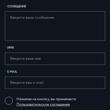
СООБЩЕНИЕ
ИМЯ
E-MAIL
Нажимая на кнопку, вы принимаете
Пользовательское соглашение