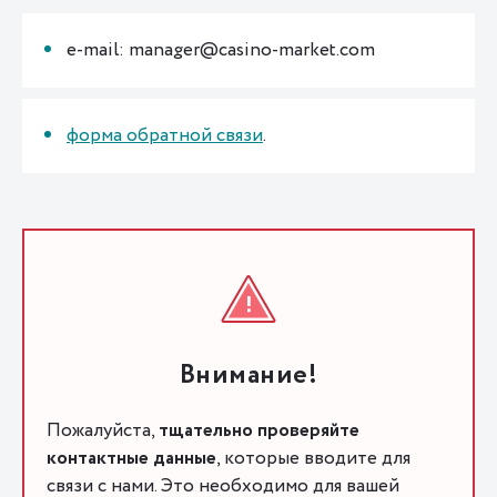
e-mail: manager@casino-market.com
форма обратной связи
.
Внимание!
Пожалуйста,
тщательно проверяйте
контактные данные
, которые вводите для
связи с нами. Это необходимо для вашей