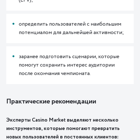
(LTV);
определить пользователей с наибольшим
потенциалом для дальнейшей активности;
заранее подготовить сценарии, которые
помогут сохранить интерес аудитории
после окончания чемпионата.
Практические рекомендации
Эксперты
Casino
Market
выделяют несколько
инструментов, которые помогают превратить
новых пользователей в постоянных клиентов: