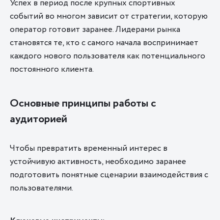
Успех в период после крупных спортивных
событий во многом зависит от стратегии, которую
оператор готовит заранее. Лидерами рынка
становятся те, кто с самого начала воспринимает
каждого нового пользователя как потенциального
постоянного клиента.
Основные принципы работы с
аудиторией
Чтобы превратить временный интерес в
устойчивую активность, необходимо заранее
подготовить понятные сценарии взаимодействия с
пользователями.