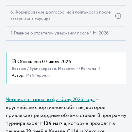
6. Формирование долгосрочной лояльности после
завершения турнира
7. Главное о стратегии удержания после ЧМ-2026
Обновлено 07 июля 2026
Беттинг / Букмекерство,
Маркетинг / Реклама
Автор:
Мэй Террелл
Чемпионат мира по футболу 2026 года
—
крупнейшее спортивное событие, которое
привлекает рекордные объемы ставок. В программу
турнира входят
104 матча
, которые проходят в
течение 39 дней в Канаде, США и Мексике.