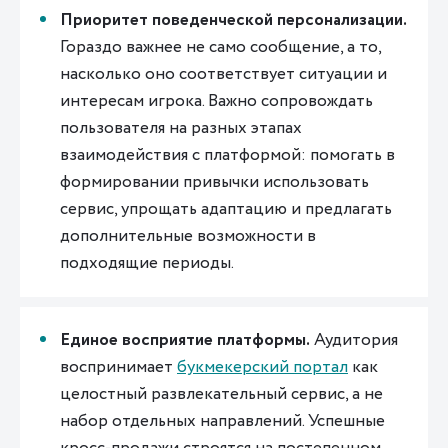
Приоритет
поведенческой
персонализации.
Гораздо важнее не само сообщение, а то,
насколько оно соответствует ситуации и
интересам игрока. Важно сопровождать
пользователя на разных этапах
взаимодействия с платформой: помогать в
формировании привычки использовать
сервис, упрощать адаптацию и предлагать
дополнительные возможности в
подходящие периоды.
Единое восприятие платформы.
Аудитория
воспринимает
букмекерский портал
как
целостный развлекательный сервис, а не
набор отдельных направлений. Успешные