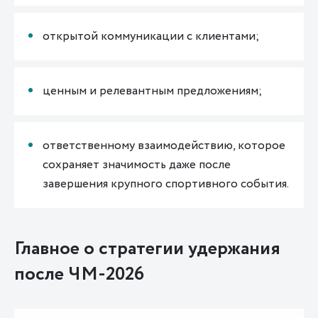
открытой коммуникации с клиентами;
ценным и релевантным предложениям;
ответственному взаимодействию, которое
сохраняет значимость даже после
завершения крупного спортивного события.
Главное о стратегии удержания
после ЧМ-2026