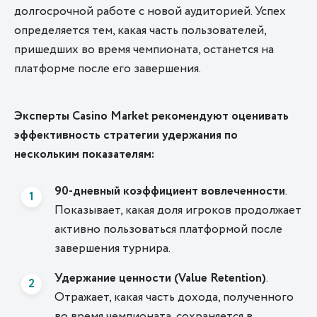
долгосрочной работе с новой аудиторией. Успех
определяется тем, какая часть пользователей,
пришедших во время чемпионата, останется на
платформе после его завершения.
Эксперты
Casino
Market
рекомендуют оценивать
эффективн
ость стратегии удержания по
нескольким показателям:
90-дневный коэффициент вовлеченности
.
Показывает, какая доля игроков продолжает
активно пользоваться платформой после
завершения турнира.
Удержание ценности (
Value
Retention
)
.
Отражает, какая часть дохода, полученного
во время чемпионата, сохраняется в