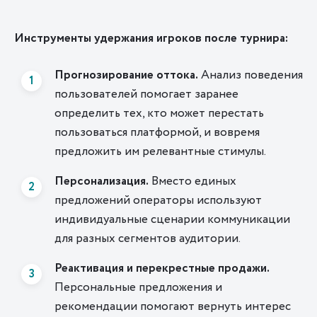
Инструменты удержания игроков после турнира:
Прогнозирование оттока.
Анализ поведения
пользователей помогает заранее
определить тех, кто может перестать
пользоваться платформой, и вовремя
предложить им релевантные стимулы.
Персонализация.
Вместо единых
предложений операторы используют
индивидуальные сценарии коммуникации
для разных сегментов аудитории.
Реактивация и перекрестные продажи.
Персональные предложения и
рекомендации помогают вернуть интерес