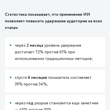
Статистика показывает, что применение ИИ
позволяет повысить удержание аудитории на всех
этапах:
через
2 месяца
уровень удержания
достигает 72% против 61% при
использовании традиционных методов;
спустя
6 месяцев
показатель составляет
39% против 34%;
через
год
разрыв становится еще заметнее
— 40% против 30%.