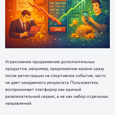
Агрессивное продвижение дополнительных
продуктов, например, предложение казино сразу
после регистрации на спортивное событие, часто
не дает ожидаемого результата. Пользователь
воспринимает платформу как единый
развлекательный сервис, а не как набор отдельных
направлений.