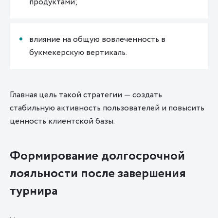
продуктами;
влияние на общую вовлеченность в
букмекерскую вертикаль.
Главная цель такой стратегии — создать
стабильную активность пользователей и повысить
ценность клиентской базы.
Формирование долгосрочной
лояльности после завершения
турнира