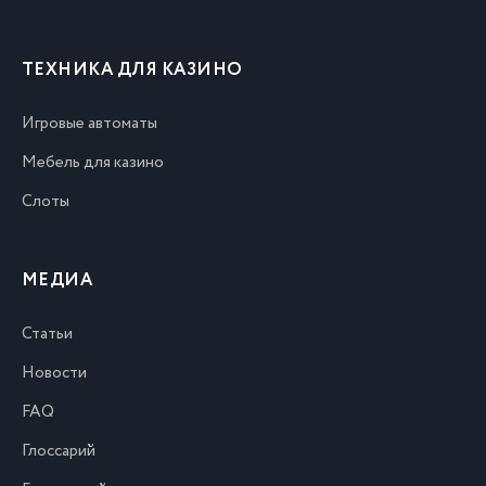
ТЕХНИКА ДЛЯ КАЗИНО
Игровые автоматы
Мебель для казино
Слоты
МЕДИА
Статьи
Новости
FAQ
Глоссарий