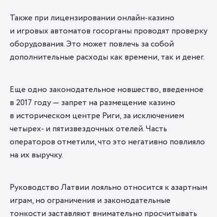
Также при лицензировании онлайн-казино
и игровых автоматов госорганы проводят проверку
оборудования. Это может повлечь за собой
дополнительные расходы как времени, так и денег.
Еще одно законодательное новшество, введенное
в 2017 году — запрет на размещение казино
в историческом центре Риги, за исключением
четырех- и пятизвездочных отелей. Часть
операторов отметили, что это негативно повлияло
на их выручку.
Руководство Латвии лояльно относится к азартным
играм, но ограничения и законодательные
тонкости заставляют внимательно просчитывать