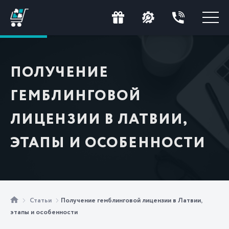
ПОЛУЧЕНИЕ
ГЕМБЛИНГОВОЙ
ЛИЦЕНЗИИ В ЛАТВИИ,
ЭТАПЫ И ОСОБЕННОСТИ
Статьи
Получение гемблинговой лицензии в Латвии,
этапы и особенности