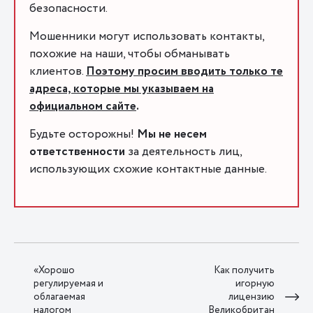
безопасности.
Мошенники могут использовать контакты,
похожие на наши, чтобы обманывать
клиентов.
Поэтому просим вводить только те
адреса, которые мы указываем на
официальном сайте
.
Будьте осторожны!
Мы не несем
ответственности
за деятельность лиц,
использующих схожие контактные данные.
«Хорошо
Как получить
регулируемая и
игорную
облагаемая
лицензию
налогом
Великобритан