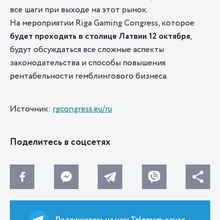
все шаги при выходе на этот рынок.
На мероприятии Riga Gaming Congress, которое
будет проходить в столице Латвии 12 октября
,
будут обсуждаться все сложные аспекты
законодательства и способы повышения
рентабельности гемблингового бизнеса.
Источник:
rgcongress.eu/ru
Поделитесь в соцсетях
Подпишитесь на наш Telegram-канал