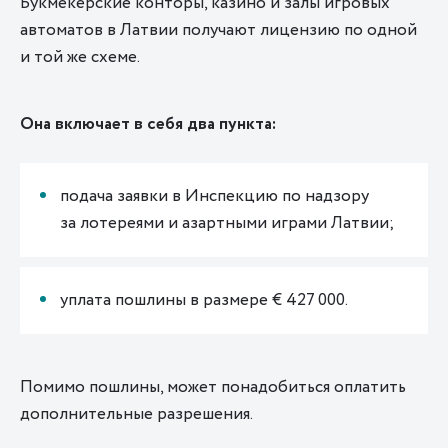
Букмекерские конторы, казино и залы игровых
автоматов в Латвии получают лицензию по одной
и той же схеме.
Она включает в себя два пункта:
подача заявки в Инспекцию по надзору
за лотереями и азартными играми Латвии;
уплата пошлины в размере € 427 000.
Помимо пошлины, может понадобиться оплатить
дополнительные разрешения.