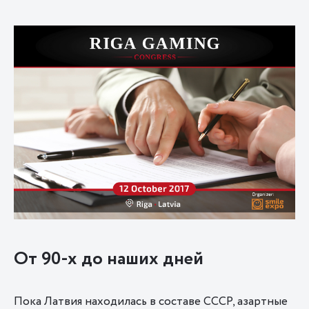
От 90-х до наших дней
Пока Латвия находилась в составе СССР, азартные