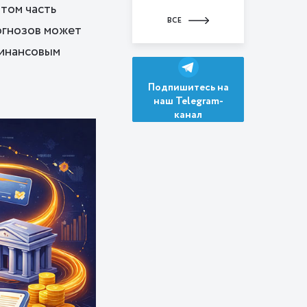
этом часть
ВСЕ
огнозов может
финансовым
Подпишитесь на
наш Telegram-
канал