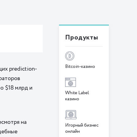
Продукты
Bitcoin-казино
их prediction-
раторов
о $18 млрд и
White Label
казино
есмотря на
Игорный бизнес
дебные
онлайн