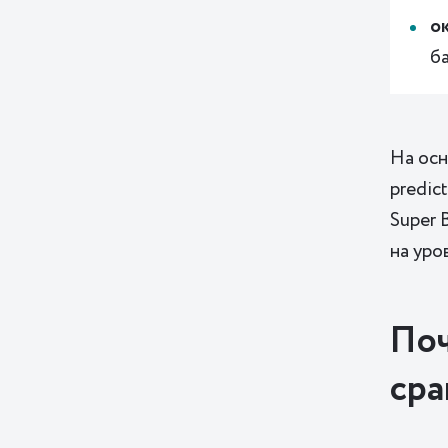
о
ба
На осн
predic
Super 
на уро
Поч
сра