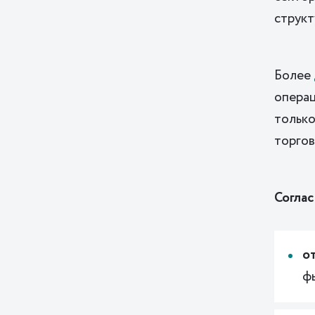
структ
Более
опера
только
торгов
Согла
о
ф