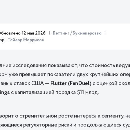
бновлено 12 мая 2026
Беттинг / Букмекерство
ор:
Тейлор Моррисон
ние исследования показывают, что стоимость ведущ
рм уже превышает показатели двух крупнейших опе
ивных ставок США —
Flutter
(
FanDuel
)
с оценкой окол
ings
с капитализацией порядка $11 млрд.
ворит о стремительном росте интереса к сегменту, н
яющиеся регуляторные риски и продолжающиеся су