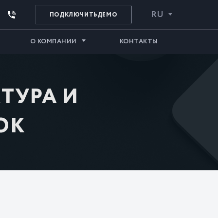
RU
ПОДКЛЮЧИТЬ
ДЕМО
О КОМПАНИИ
КОНТАКТЫ
КТУРА И
ОК