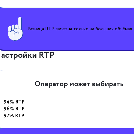
Разница RTP заметна только на больших объёмах.
астройки RTP
Оператор может выбирать
94% RTP
96% RTP
97% RTP