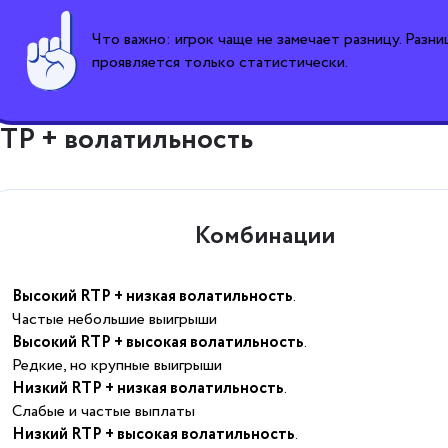
Что важно: игрок чаще не замечает разницу. Разни
проявляется только статистически.
TP + волатильность
Комбинации
Высокий RTP + низкая волатильность
.
Частые небольшие выигрыши
Высокий RTP + высокая волатильность
.
Редкие, но крупные выигрыши
Низкий RTP + низкая волатильность
.
Слабые и частые выплаты
Низкий RTP + высокая волатильность
.