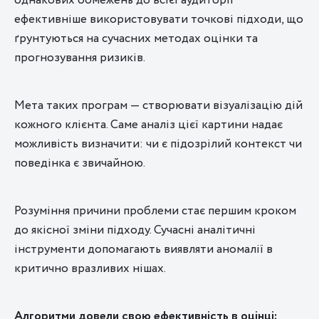
однакових обмежень до всієї аудиторії
ефективніше використовувати точкові підходи, що
ґрунтуються на сучасних методах оцінки та
прогнозування ризиків.
Мета таких програм — створювати візуалізацію дій
кожного клієнта. Саме аналіз цієї картини надає
можливість визначити: чи є підозрілий контекст чи
поведінка є звичайною.
Розуміння причини проблеми стає першим кроком
до якісної зміни підходу. Сучасні аналітичні
інструменти допомагають виявляти аномалії в
критично вразливих нішах.
Алгоритми довели свою ефективність в оцінці: