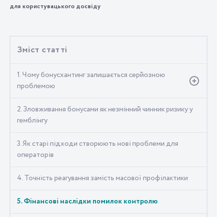
для користувацького досвіду
Зміст статті
1. Чому бонусхантинг залишається серйозною
проблемою
2. Зловживання бонусами як незмінний чинник ризику у
гемблінгу
3. Як старі підходи створюють нові проблеми для
операторів
4. Точність реагування замість масової профілактики
5. Фінансові наслідки помилок контролю