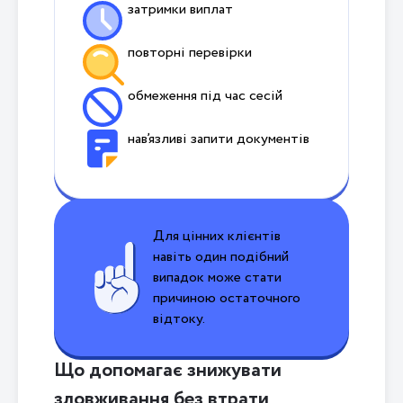
затримки виплат
повторні перевірки
обмеження під час сесій
нав’язливі запити документів
Для цінних клієнтів
навіть один подібний
випадок може стати
причиною остаточного
відтоку.
Що допомагає знижувати
зловживання без втрати