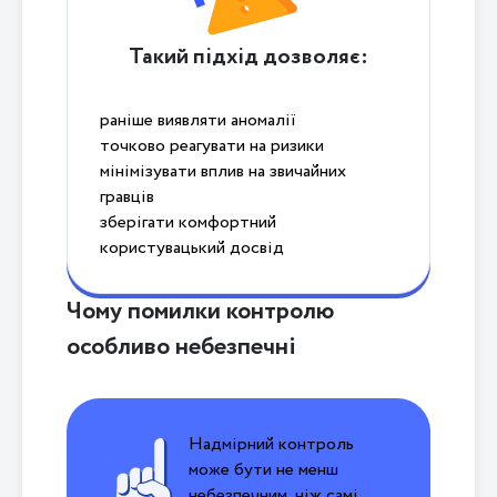
Такий підхід дозволяє:
раніше виявляти аномалії
точково реагувати на ризики
мінімізувати вплив на звичайних
гравців
зберігати комфортний
користувацький досвід
Чому помилки контролю
особливо небезпечні
Надмірний контроль
може бути не менш
небезпечним, ніж самі