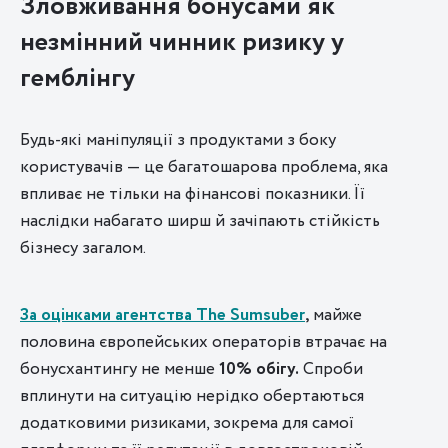
Зловживання бонусами як
незмінний чинник ризику у
гемблінгу
Будь-які маніпуляції з продуктами з боку
користувачів — це багатошарова проблема, яка
впливає не тільки на фінансові показники. Її
наслідки набагато ширш й зачіпають стійкість
бізнесу загалом.
За оцінками агентства The Sumsuber
,
майже
половина європейських операторів втрачає на
бонусхантингу не менше
10% обігу.
Спроби
вплинути на ситуацію нерідко обертаються
додатковими ризиками, зокрема для самої