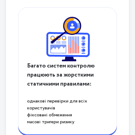
Багато систем контролю
працюють за жорсткими
статичними правилами:
однакові перевірки для всіх
користувачів
фіксовані обмеження
масові тригери ризику