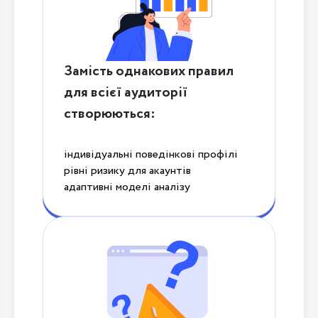
Замість однакових правил
для всієї аудиторії
створюються:
індивідуальні поведінкові профілі
рівні ризику для акаунтів
адаптивні моделі аналізу