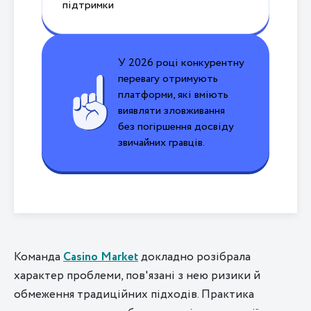
підтримки
У 2026 році конкурентну
перевагу отримують
платформи, які вміють
виявляти зловживання
без погіршення досвіду
звичайних гравців.
Команда
Casino Market
докладно розібрала
характер проблеми, пов'язані з нею ризики й
обмеження традиційних підходів. Практика