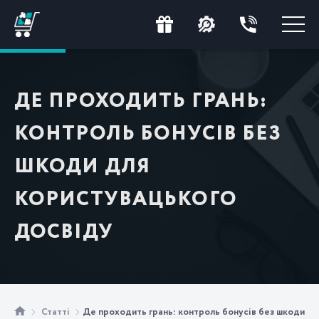
ДЕ ПРОХОДИТЬ ГРАНЬ:
КОНТРОЛЬ БОНУСІВ БЕЗ
ШКОДИ ДЛЯ
КОРИСТУВАЦЬКОГО
ДОСВІДУ
Статті
Де проходить грань: контроль бонусів без шкоди