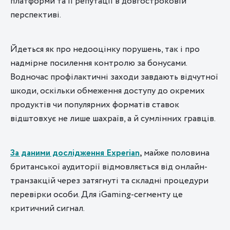
платформи та її репутації в довгостроковій
перспективі.
Йдеться як про недооцінку порушень, так і про
надмірне посилення контролю за бонусами.
Водночас профілактичні заходи завдають відчутної
шкоди, оскільки обмеження доступу до окремих
продуктів чи популярних форматів ставок
відштовхує не лише шахраїв, а й сумлінних гравців.
За даними дослідження Experian
,
майже половина
британської аудиторії відмовляється від онлайн-
транзакцій через затягнуті та складні процедури
перевірки особи. Для iGaming-сегменту це
критичний сигнал.