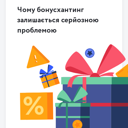
Чому бонусхантинг
залишається серйозною
проблемою