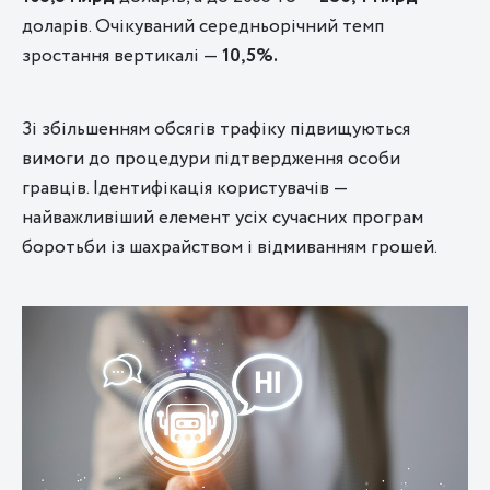
доларів. Очікуваний середньорічний темп
зростання вертикалі —
10,5%.
Зі збільшенням обсягів трафіку підвищуються
вимоги до процедури підтвердження особи
гравців. Ідентифікація користувачів —
найважливіший елемент усіх сучасних програм
боротьби із шахрайством і відмиванням грошей.