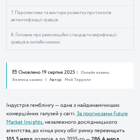
7. Перспективи та вектори розвитку протоколів
автентифікації гравців
8. Головне про революційні стандарти верифікації
гравців в онлайн казино
Оновлено 19 серпня 2025
Онлайн казино,
Безпека казино
Автор:
Мей Террелл
Індустрія гемблінгу — одна з найдинамічніших
комерційних галузей у світі.
За прогнозами Future
Market Insights
, незалежного дослідницького
агентства, до кінця року обіг ринку перевищить
105,5 млрд
доларів, а до 2035-го —
286,4 млрд