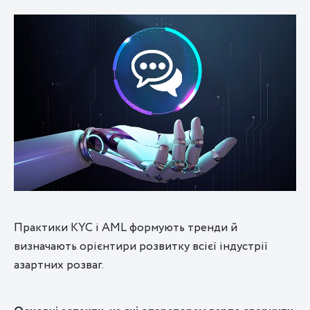
Практики KYC і AML формують тренди й
визначають орієнтири розвитку всієї індустрії
азартних розваг.