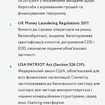
№2015/849 з посиленими заходами щодо
боротьби з відмиванням грошей та
фінансуванням тероризму.
UK Money Laundering Regulations 2017.
Вимоги до ігрових операторів на ринку
Великобританії, зокрема: багаторівнева
ідентифікація клієнтів, дотримання CDD і
EDD, своєчасне подання обов'язкової
звітності.
USA PATRIOT Act (Section 326 CIP).
Федеральний закон США, обов'язковий для
всіх фінансових організацій. Спочатку
застосовувався до банківського сектору, але
сьогодні все частіше використовується і
іншими комерційними структурами, серед
яких iGaming-платформи.