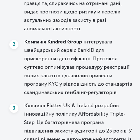
гравця та, спираючись на отримані дані,
видає прогнози щодо ризику й перелік
актуальних заходів захисту в разі
аномальної активності.
Компанія Kindred Group
інтегрувала
швейцарський сервіс BankID для
прискорення ідентифікації. Протокол
суттєво оптимізував процедуру реєстрації
нових клієнтів і дозволив привести
програму KYC у відповідність до стандартів
скандинавських гемблінг-регуляторів.
Концерн
Flutter UK & Ireland розробив
інноваційну політику Affordability Triple-
Step. Це багаторівнева програма
підвищення захисту аудиторії до 25 років. У
складі рішення — автоматичний алгоритм із