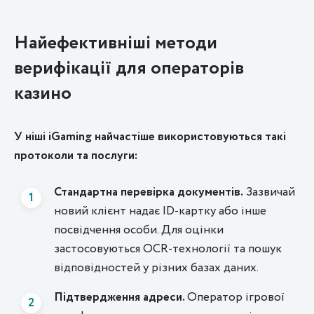
Найефективніші методи
верифікації для операторів
казино
У ніші iGaming найчастіше використовуються такі
протоколи та послуги:
Стандартна перевірка документів.
Зазвичай
новий клієнт надає ID-картку або інше
посвідчення особи. Для оцінки
застосовуються OCR-технології та пошук
відповідностей у різних базах даних.
Підтвердження адреси.
Оператор ігрової