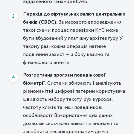
віддаленого гаманця eIDAS.
Перехід до віртуальних валют центральних
банків (CBDC).
За масового впровадження
такої схеми процес перевірки KYC може
бути вбудований у платіжну архітектуру. У
такому разі кожна операція матиме
подвійний захист — з боку казино та
фінансового агента.
Розгортання програм поведінкової
біометрії.
Системи збирають і аналізують
різноманітні цифрові патерни користувача:
швидкість набору тексту, рух курсора,
частоту кліків та інші поведінкові
особливості. Використання цих даних
дозволяє своєчасно виявляти аномалії та
запобігати несанкціонованим діям з