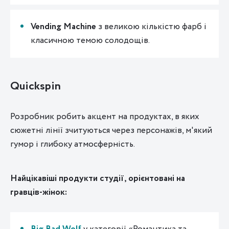
Vending Machine
з великою кількістю фарб і
класичною темою солодощів.
Quickspin
Розробник робить акцент на продуктах, в яких
сюжетні лінії зчитуються через персонажів, м'який
гумор і глибоку атмосферність.
Найцікавіші продукти студії, орієнтовані на
гравців-жінок: