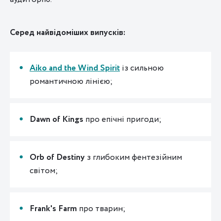
Серед найвідоміших випусків:
Aiko and the Wind Spirit
із сильною
романтичною лінією;
Dawn of Kings
про епічні пригоди;
Orb of Destiny
з глибоким фентезійним
світом;
Frank's Farm
про тварин;