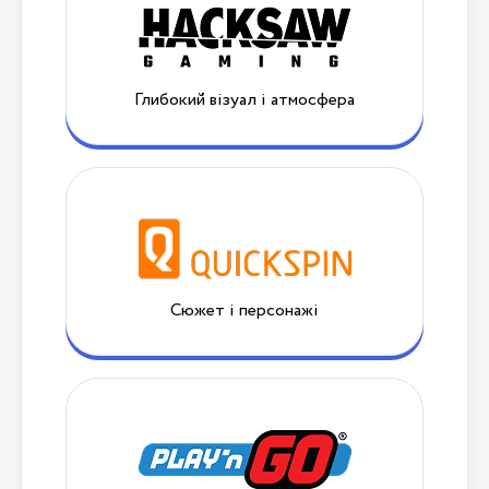
Глибокий візуал і атмосфера
Сюжет і персонажі