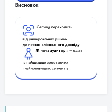
Висновок
iGaming переходить
від універсальних рішень
до
персоналізованого досвіду
Жіноча аудиторія
— один
із найшвидше зростаючих
і найлояльніших сегментів