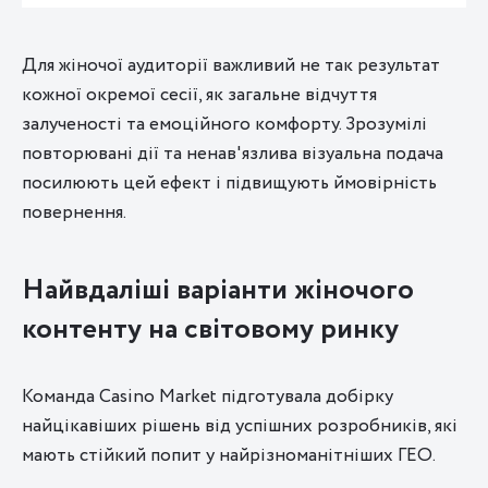
Для жіночої аудиторії важливий не так результат
кожної окремої сесії, як загальне відчуття
залученості та емоційного комфорту. Зрозумілі
повторювані дії та ненав'язлива візуальна подача
посилюють цей ефект і підвищують ймовірність
повернення.
Найвдаліші варіанти жіночого
контенту на світовому ринку
Команда Casino Market підготувала добірку
найцікавіших рішень від успішних розробників, які
мають стійкий попит у найрізноманітніших ГЕО.