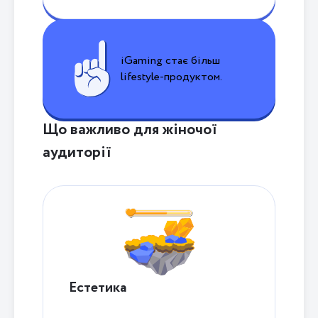
iGaming стає більш
lifestyle-продуктом.
Що важливо для жіночої
аудиторії
Естетика