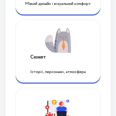
М’який дизайн і візуальний комфорт
Сюжет
Історії, персонажі, атмосфера