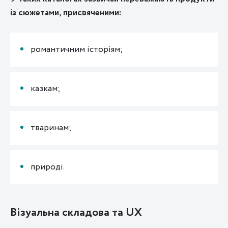
із сюжетами, присвяченими:
романтичним історіям;
казкам;
тваринам;
природі.
Візуальна складова та UX