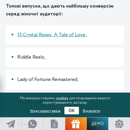
Топові випуски, що дають найбільшу конверсію
серед жіночої аудиторії:
15 Crystal Roses: A Tale of Love
;
Riddle Reels;
Lady of Fortune Remastered;
Ми використовуємо
для покращення вашого
cookies
Honey Rush 100;
користувацького досвіду.
OK
Угоду користувача
Відхилити
Gemix 2.
ДЕМО