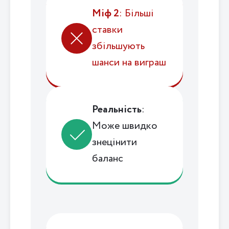
Міф 2
: Більші
ставки
збільшують
шанси на виграш
Реальність
:
Може швидко
знецінити
баланс