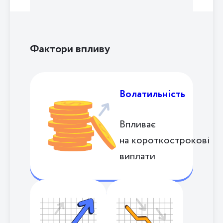
Фактори впливу
Волатильність
Впливає
на короткострокові
виплати