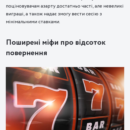
поціновувачам азарту достатньо часті, але невеликі
виграші, а також надає змогу вести сесію з
мінімальними ставками.
Поширені міфи про відсоток
повернення