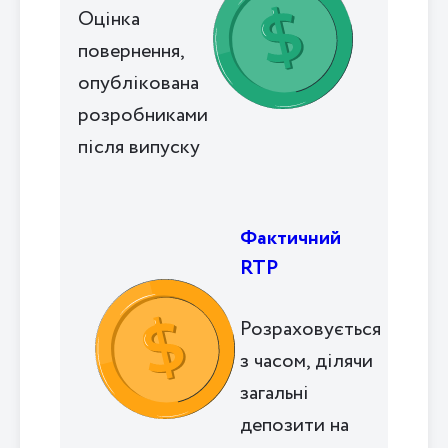
Оцінка
повернення,
опублікована
розробниками
після випуску
Фактичний
RTP
Розраховується
з часом, ділячи
загальні
депозити на