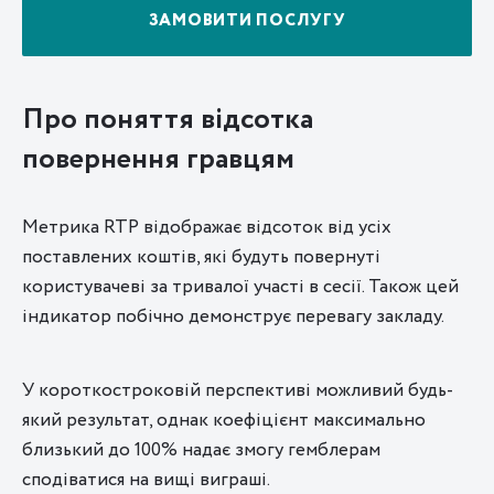
ЗАМОВИТИ ПОСЛУГУ
Про поняття відсотка
повернення гравцям
Метрика RTP відображає відсоток від усіх
поставлених коштів, які будуть повернуті
користувачеві за тривалої участі в сесії. Також цей
індикатор побічно демонструє перевагу закладу.
У короткостроковій перспективі можливий будь-
який результат, однак коефіцієнт максимально
близький до 100% надає змогу гемблерам
сподіватися на вищі виграші.