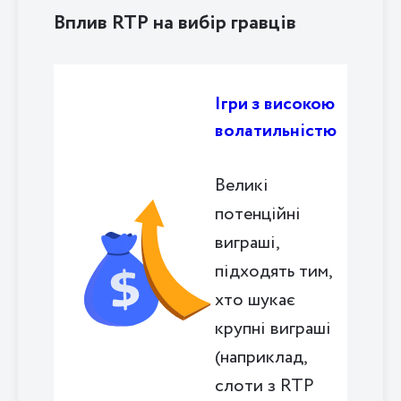
Вплив RTP на вибір гравців
Ігри з високою
волатильністю
Великі
потенційні
виграші,
підходять тим,
хто шукає
крупні виграші
(наприклад,
слоти з RTP