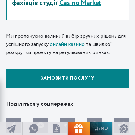
фахівців студії
Casino Market
.
Ми пропонуємо великий вибір зручних рішень для
успішного запуску
онлайн казино
та швидкої
розкрутки проєкту на регульованих ринках.
ЗАМОВИТИ ПОСЛУГУ
Поділіться у соцмережах
ДЕМО