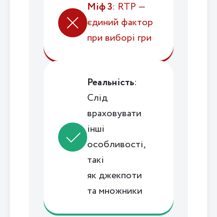
Міф 3
: RTP —
єдиний фактор
при виборі гри
Реальність
:
Слід
враховувати
інші
особливості,
такі
як джекпоти
та множники