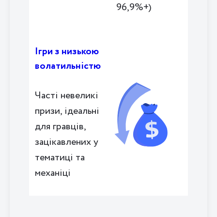
96,9%+)
Ігри з низькою
волатильністю
Часті невеликі
призи, ідеальні
для гравців,
зацікавлених у
тематиці та
механіці