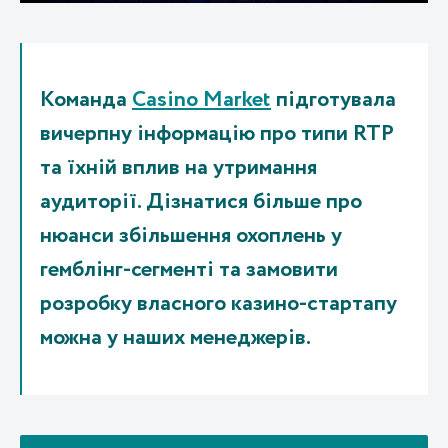
Команда
Casino Market
підготувала
вичерпну інформацію про типи RTP
та їхній вплив на утримання
аудиторії. Дізнатися більше про
нюанси збільшення охоплень у
гемблінг-сегменті та замовити
розробку власного казино-стартапу
можна у наших менеджерів.