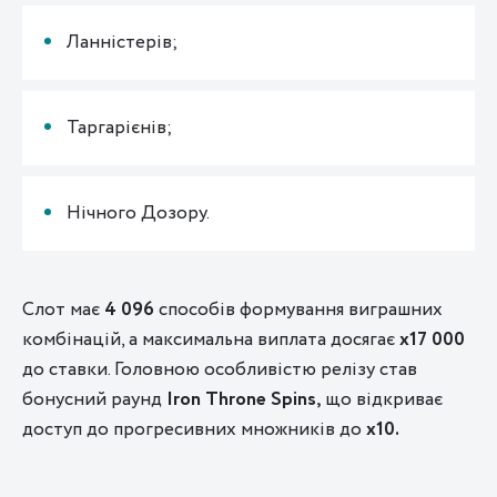
Ланністерів;
Таргарієнів;
Нічного Дозору.
Слот має
4 096
способів формування виграшних
комбінацій, а максимальна виплата досягає
х17 000
до ставки. Головною особливістю релізу став
бонусний раунд
Iron Throne Spins,
що відкриває
доступ до прогресивних множників до
х10.