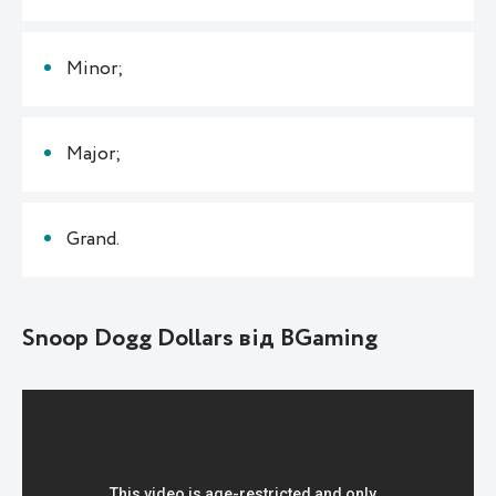
Minor;
Major;
Grand.
Snoop Dogg Dollars від BGaming