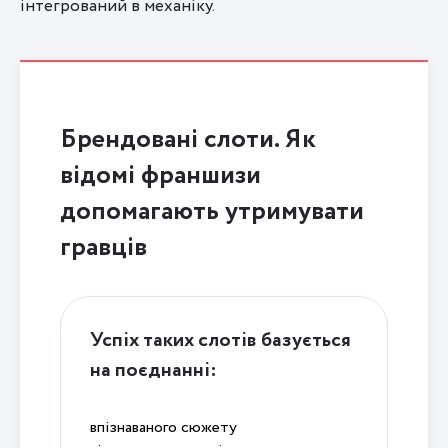
інтегрований в механіку.
Брендовані слоти. Як
відомі франшизи
допомагають утримувати
гравців
Успіх таких слотів базується
на поєднанні:
впізнаваного сюжету