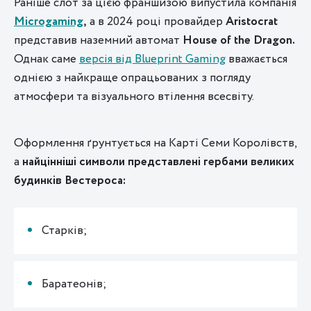
Раніше слот за цією франшизою випустила компанія
Microgaming
,
а в 2024 році провайдер
Aristocrat
представив наземний автомат
House of the Dragon.
Однак саме
версія від Blueprint Gaming
вважається
однією з найкраще опрацьованих з погляду
атмосфери та візуального втілення всесвіту.
Оформлення ґрунтується на Карті Семи Королівств,
а
найцінніші символи представлені гербами великих
будинків Вестероса:
Старків;
Баратеонів;