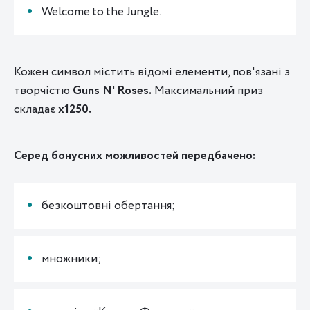
Welcome to the Jungle.
Кожен символ містить відомі елементи, пов'язані з
творчістю
Guns N' Roses.
Максимальний приз
складає
х1250.
Серед бонусних можливостей передбачено:
безкоштовні обертання;
множники;