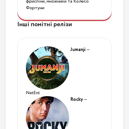
фриспіни, множники та Колесо
Фортуни
Інші помітні релізи
Jumanji
—
NetEnt
Rocky
—