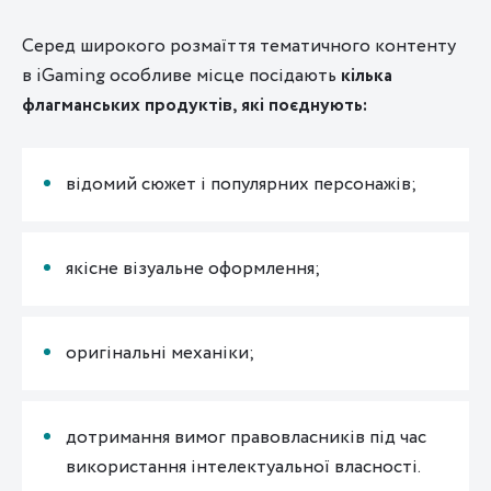
Серед широкого розмаїття тематичного контенту
в iGaming особливе місце посідають
кілька
флагманських продуктів, які поєднують:
відомий сюжет і популярних персонажів;
якісне візуальне оформлення;
оригінальні механіки;
дотримання вимог правовласників під час
використання інтелектуальної власності.