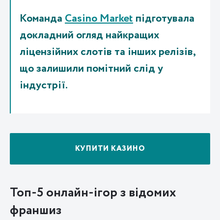
Команда
Casino Market
підготувала
докладний огляд найкращих
ліцензійних слотів та інших релізів,
що залишили помітний слід у
індустрії.
КУПИТИ КАЗИНО
Топ-5 онлайн-ігор з відомих
франшиз