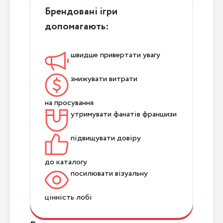
Брендовані ігри
допомагають:
швидше привертати увагу
знижувати витрати
на просування
утримувати фанатів франшизи
підвищувати довіру
до каталогу
посилювати візуальну
цінність лобі