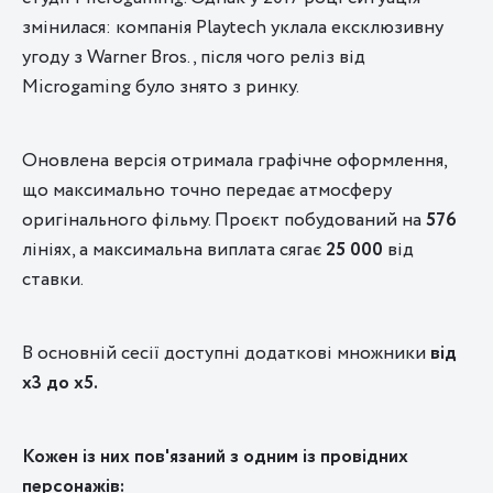
змінилася: компанія Playtech уклала ексклюзивну
угоду з Warner Bros., після чого реліз від
Microgaming було знято з ринку.
Оновлена версія отримала графічне оформлення,
що максимально точно передає атмосферу
оригінального фільму. Проєкт побудований на
576
лініях, а максимальна виплата сягає
25 000
від
ставки.
В основній сесії доступні додаткові множники
від
х3 до х5.
Кожен із них пов'язаний з одним із провідних
персонажів: