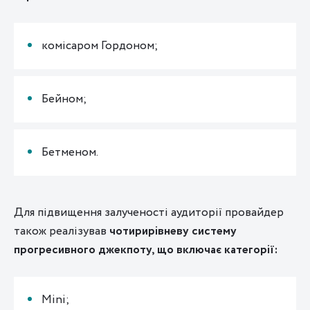
комісаром Гордоном;
Бейном;
Бетменом.
Для підвищення залученості аудиторії провайдер
також реалізував
чотирирівневу систему
прогресивного джекпоту, що включає категорії:
Mini;