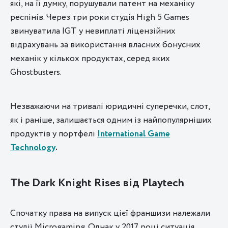
які, на її думку, порушували патент на механіку
респінів. Через три роки студія High 5 Games
звинуватила IGT у невиплаті ліцензійних
відрахувань за використання власних бонусних
механік у кількох продуктах, серед яких
Ghostbusters.
Незважаючи на тривалі юридичні суперечки, слот,
як і раніше, залишається одним із найпопулярніших
продуктів у портфелі
International Game
Technology
.
The Dark Knight Rises від Playtech
Спочатку права на випуск цієї франшизи належали
студії Microgaming. Однак у 2017 році ситуація