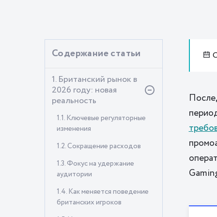
Содержание статьи
О
1. Британский рынок в
2026 году: новая
Послед
реальность
период
1.1. Ключевые регуляторные
требов
изменения
промоа
1.2. Сокращение расходов
операт
1.3. Фокус на удержание
Gaming
аудитории
1.4. Как меняется поведение
британских игроков