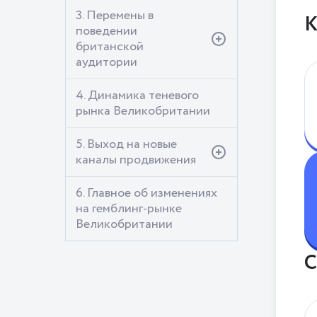
3. Перемены в
К
поведении
британской
аудитории
4. Динамика теневого
рынка Великобритании
5. Выход на новые
каналы продвижения
6. Главное об изменениях
на гемблинг-рынке
Великобритании
С