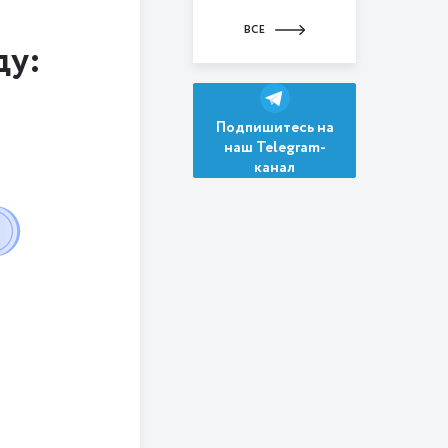
ВСЕ
ду:
Подпишитесь на
наш Telegram-
канал