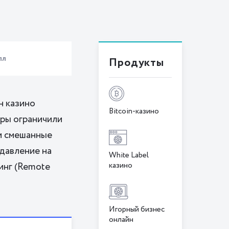
лл
Продукты
н казино
Bitcoin-казино
оры ограничили
ли смешанные
давление на
White Label
инг (Remote
казино
Игорный бизнес
онлайн