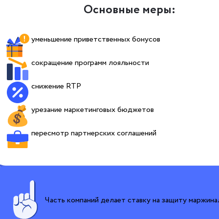
Основные меры:
уменьшение приветственных бонусов
сокращение программ лояльности
снижение RTP
урезание маркетинговых бюджетов
пересмотр партнерских соглашений
Часть компаний делает ставку на защиту маржина