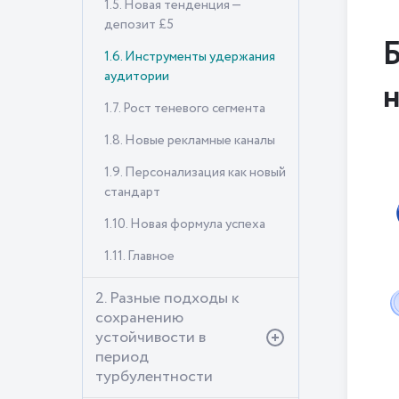
1.5. Новая тенденция —
депозит £5
Б
1.6. Инструменты удержания
аудитории
н
1.7. Рост теневого сегмента
1.8. Новые рекламные каналы
1.9. Персонализация как новый
стандарт
1.10. Новая формула успеха
1.11. Главное
2. Разные подходы к
сохранению
устойчивости в
период
турбулентности