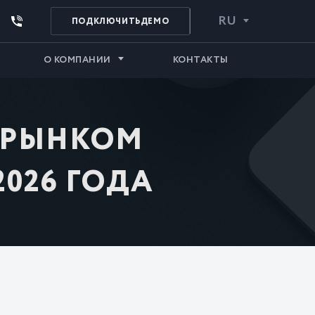
RU
ПОДКЛЮЧИТЬ
ДЕМО
О КОМПАНИИ
КОНТАКТЫ
 РЫНКОМ
026 ГОДА