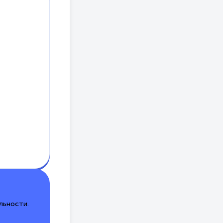
льности.