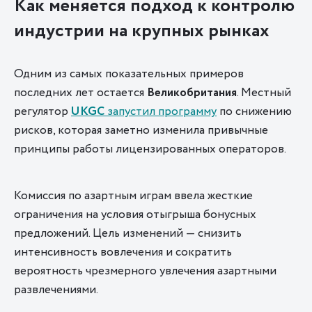
Как меняется подход к контролю
индустрии на крупных рынках
Одним из самых показательных примеров
последних лет остается
Великобритания
. Местный
регулятор
UKGC
запустил программу
по снижению
рисков, которая заметно изменила привычные
принципы работы лицензированных операторов.
Комиссия по азартным играм ввела жесткие
ограничения на условия отыгрыша бонусных
предложений. Цель изменений — снизить
интенсивность вовлечения и сократить
вероятность чрезмерного увлечения азартными
развлечениями.