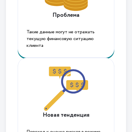
Проблема
Такие данные могут не отражать
текущую финансовую ситуацию
клиента
Новая тенденция
Переход к оценке рисков в режиме