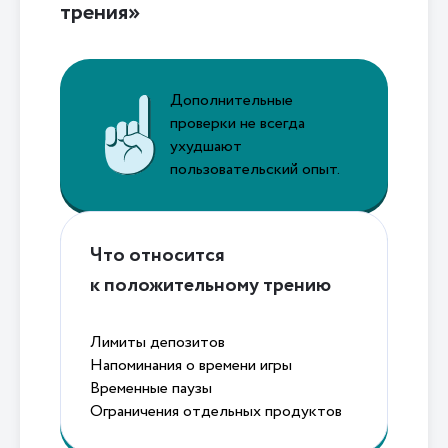
трения»
Дополнительные
проверки не всегда
ухудшают
пользовательский опыт.
Что относится
к положительному трению
Лимиты депозитов
Напоминания о времени игры
Временные паузы
Ограничения отдельных продуктов