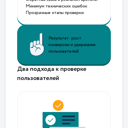
Минимум технических ошибок
Прозрачные этапы проверки
Результат: рост
конверсии и удержания
пользователей.
Два подхода к проверке
пользователей