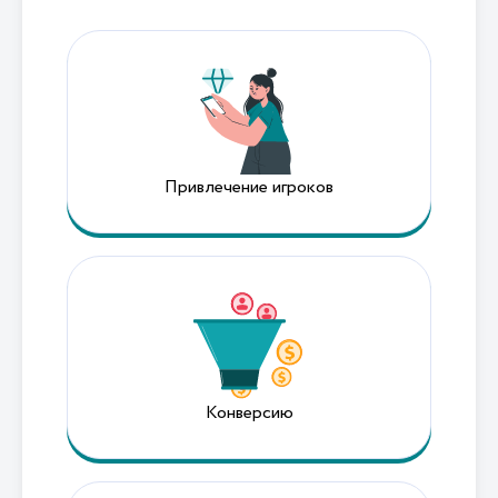
Привлечение игроков
Конверсию