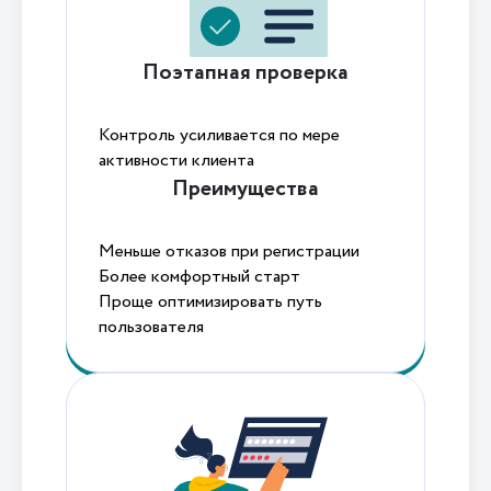
Поэтапная проверка
Контроль усиливается по мере
активности клиента
Преимущества
Меньше отказов при регистрации
Более комфортный старт
Проще оптимизировать путь
пользователя