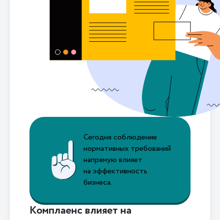
Сегодня соблюдение
нормативных требований
напрямую влияет
на эффективность
бизнеса.
Комплаенс влияет на