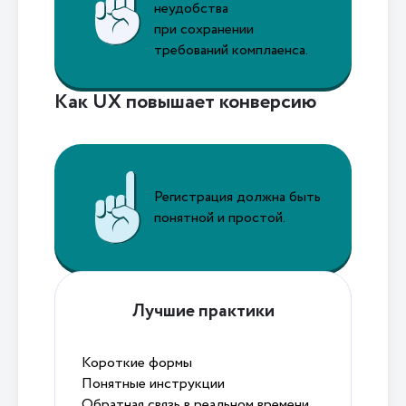
неудобства
при сохранении
требований комплаенса.
Как UX повышает конверсию
Регистрация должна быть
понятной и простой.
Лучшие практики
Короткие формы
Понятные инструкции
Обратная связь в реальном времени