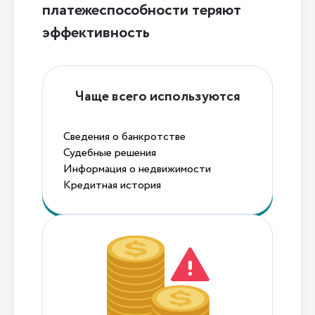
платежеспособности теряют
эффективность
Чаще всего используются
Сведения о банкротстве
Судебные решения
Информация о недвижимости
Кредитная история