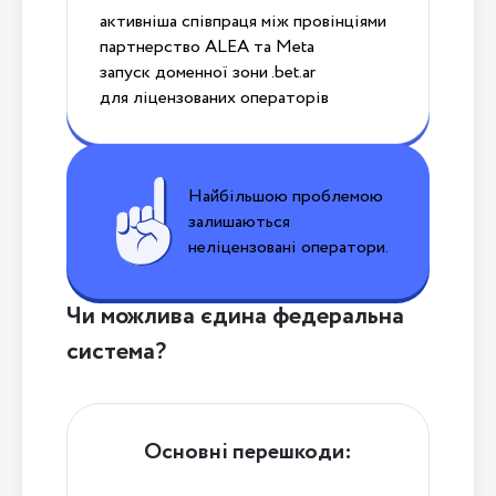
активніша співпраця між провінціями
партнерство ALEA та Meta
запуск доменної зони .bet.ar
для ліцензованих операторів
Найбільшою проблемою
залишаються
неліцензовані оператори.
Чи можлива єдина федеральна
система?
Основні перешкоди: