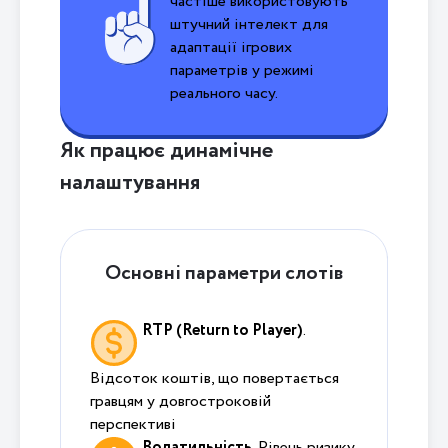
частіше використовують
штучний інтелект для
адаптації ігрових
параметрів у режимі
реального часу.
Як працює динамічне
налаштування
Основні параметри слотів
RTP (Return to Player)
.
Відсоток коштів, що повертається
гравцям у довгостроковій
перспективі
Волатильність
. Рівень ризику