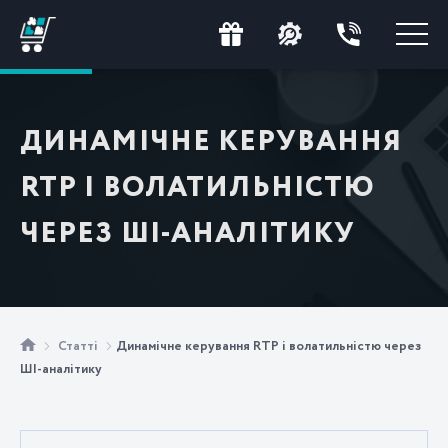
ДИНАМІЧНЕ КЕРУВАННЯ
RTP І ВОЛАТИЛЬНІСТЮ
ЧЕРЕЗ ШІ-АНАЛІТИКУ
Статті
Динамічне керування RTP і волатильністю через
ШІ-аналітику