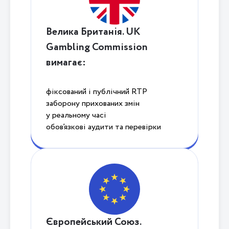
Велика Британія. UK
Gambling Commission
вимагає:
фіксований і публічний RTP
заборону прихованих змін
у реальному часі
обов’язкові аудити та перевірки
Європейський Союз.