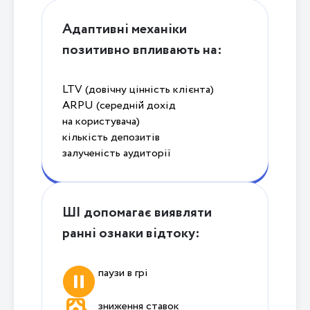
Адаптивні механіки
позитивно впливають на:
LTV (довічну цінність клієнта)
ARPU (середній дохід
на користувача)
кількість депозитів
залученість аудиторії
ШІ допомагає виявляти
ранні ознаки відтоку:
паузи в грі
зниження ставок