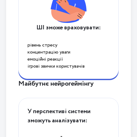
ШІ зможе враховувати:
рівень стресу
концентрацію уваги
емоційні реакції
ігрові звички користувачів
Майбутнє нейрогеймінгу
У перспективі системи
зможуть аналізувати: