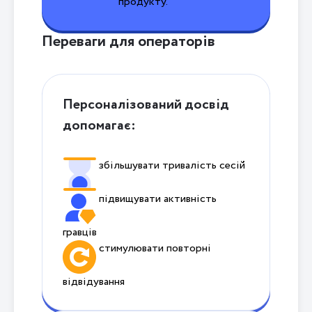
продукту.
Переваги для операторів
Персоналізований досвід
допомагає:
збільшувати тривалість сесій
підвищувати активність
гравців
стимулювати повторні
відвідування