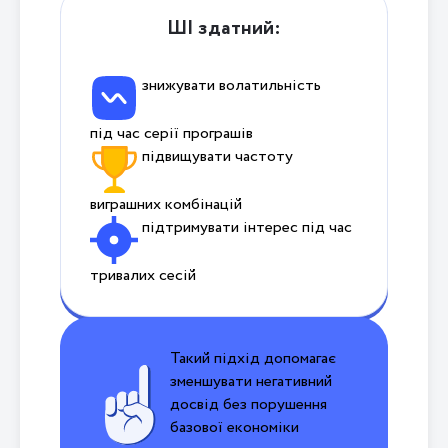
ШІ здатний:
знижувати волатильність
під час серії програшів
підвищувати частоту
виграшних комбінацій
підтримувати інтерес під час
тривалих сесій
Такий підхід допомагає
зменшувати негативний
досвід без порушення
базової економіки