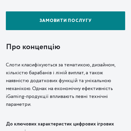
ЗАМОВИТИ ПОСЛУГУ
Про концепцію
Слоти класифікуються за тематикою, дизайном,
кількістю барабанів і ліній виплат, а також
наявністю додаткових функцій та унікальною
механікою. Однак на економічну ефективність
iGaming-продукції впливають певні технічні
параметри.
До ключових характеристик цифрових ігрових