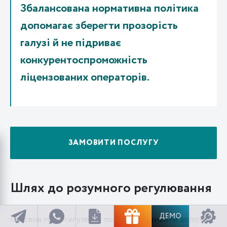
Збалансована нормативна політика
допомагає зберегти прозорість
галузі й не підриває
конкурентоспроможність
ліцензованих операторів.
ЗАМОВИТИ ПОСЛУГУ
Шлях до розумного регулювання
ДЕМО
Головна мета галузевої політики — знайти золоту