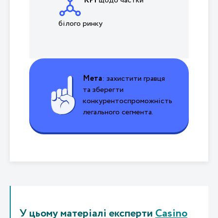
KPI
щодо частки
білого ринку
Мета
: захистити гравця
та зберегти
конкурентоспромож­ність
легального сегмента.
У цьому матеріалі експерти
Casino