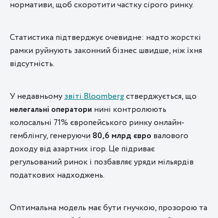
нормативи, щоб скоротити частку сірого ринку.
Статистика підтверджує очевидне: надто жорсткі
рамки руйнують законний бізнес швидше, ніж їхня
відсутність.
У недавньому
звіті Bloomberg
стверджується, що
нелегальні оператори
нині контролюють
колосальні 71% європейського ринку онлайн-
гемблінгу, генеруючи
80,6 млрд євро
валового
доходу від азартних ігор. Це підриває
регульований ринок і позбавляє уряди мільярдів
податкових надходжень.
Оптимальна модель має бути гнучкою, прозорою та