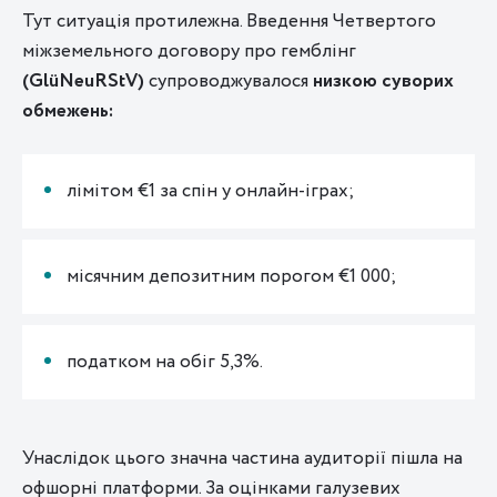
Тут ситуація протилежна. Введення Четвертого
міжземельного договору про гемблінг
(GlüNeuRStV)
супроводжувалося
низкою суворих
обмежень:
лімітом €1 за спін у онлайн-іграх;
місячним депозитним порогом €1 000;
податком на обіг 5,3%.
Унаслідок цього значна частина аудиторії пішла на
офшорні платформи. За оцінками галузевих