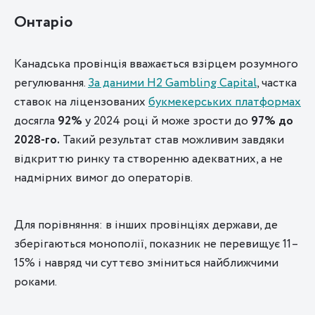
Онтаріо
Канадська провінція вважається взірцем розумного
регулювання.
За даними H2 Gambling Capital
, частка
ставок на ліцензованих
букмекерських платформах
досягла
92%
у 2024 році й може зрости до
97% до
2028-го.
Такий результат став можливим завдяки
відкриттю ринку та створенню адекватних, а не
надмірних вимог до операторів.
Для порівняння: в інших провінціях держави, де
зберігаються монополії, показник не перевищує 11–
15% і навряд чи суттєво зміниться найближчими
роками.