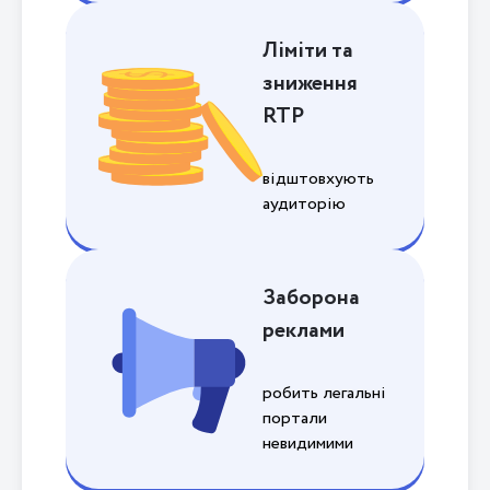
Ліміти та
зниження
RTP
відштовхують
аудиторію
Заборона
реклами
робить легальні
портали
невидимими