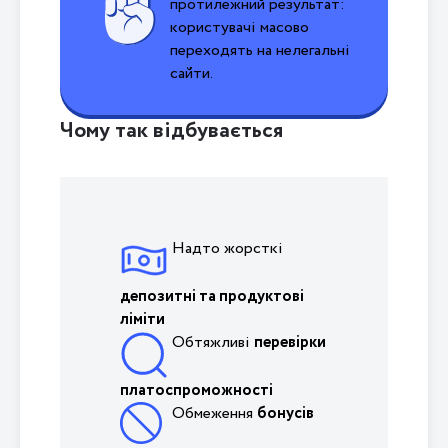
протилежний результат:
користувачі масово
переходять на нелегальні
сайти.
Чому так відбувається
Надто жорсткі
депозитні та продуктові
ліміти
Обтяжливі
перевірки
платоспроможності
Обмеження
бонусів