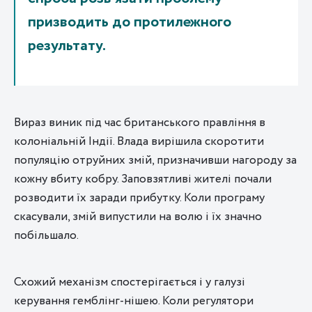
призводить до протилежного
результату.
Вираз виник під час британського правління в
колоніальній Індії. Влада вирішила скоротити
популяцію отруйних змій, призначивши нагороду за
кожну вбиту кобру. Заповзятливі жителі почали
розводити їх заради прибутку. Коли програму
скасували, змій випустили на волю і їх значно
побільшало.
Схожий механізм спостерігається і у галузі
керування гемблінг-нішею. Коли регулятори