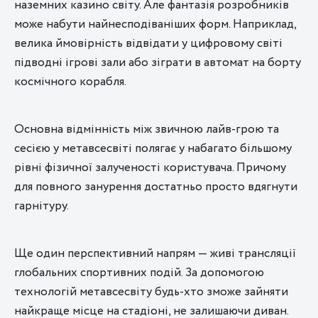
наземних казино світу. Але фантазія розробників
може набути найнесподіваніших форм. Наприклад,
велика ймовірність відвідати у цифровому світі
підводні ігрові зали або зіграти в автомат на борту
космічного корабля.
Основна відмінність між звичною лайв-грою та
сесією у метавсесвіті полягає у набагато більшому
рівні фізичної залученості користувача. Причому
для повного занурення достатньо просто вдягнути
гарнітуру.
Ще один перспективний напрям — живі трансляції
глобальних спортивних подій. За допомогою
технологій метавсесвіту будь-хто зможе зайняти
найкраще місце на стадіоні, не залишаючи диван.