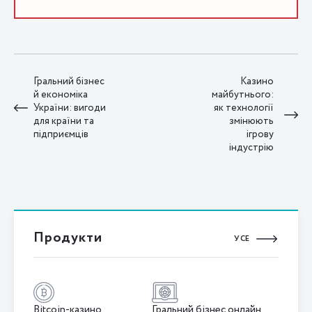
Гральний бізнес
Казино
й економіка
майбутнього:
України: вигоди
як технології
для країни та
змінюють
підприємців
ігрову
індустрію
Продукти
УСЕ
Bitcoin-казино
Гральний бізнес онлайн