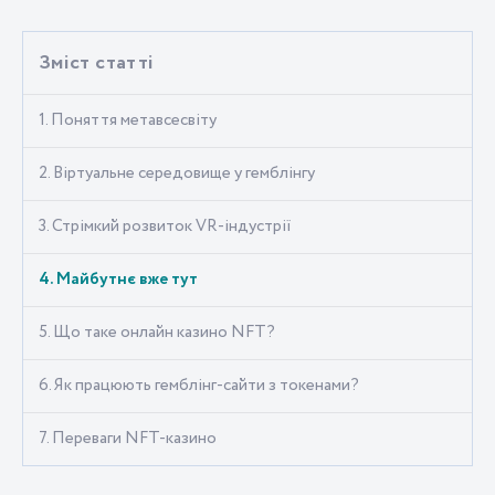
Зміст статті
1. Поняття метавсесвіту
2. Віртуальне середовище у гемблінгу
3. Стрімкий розвиток VR-індустрії
4. Майбутнє вже тут
5. Що таке онлайн казино NFT?
6. Як працюють гемблінг-сайти з токенами?
7. Переваги NFT-казино