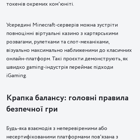
токенів окремих ком'юніті.
Усередині Minecraft-серверів можна зустріти
повноцінні віртуальні казино з картярськими
розвагами, рулетками та слот-механіками,
візуально максимально наближеними до класичних
онлайн-платформ. Такі проєкти демонструють, як
швидко gaming-індустрія переймає підходи
iGaming.
Крапка балансу: головні правила
безпечної гри
Будь-яка взаємодія з неперевіреними або
несертифікованими платформами пов'язана з