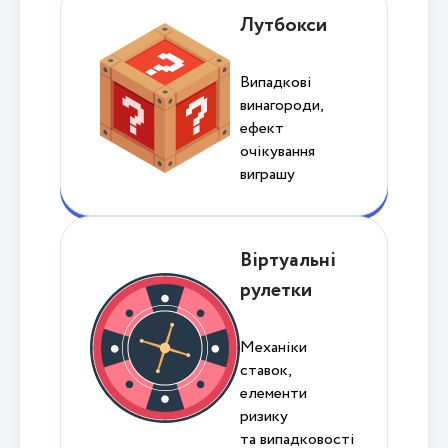
Лутбокси
Випадкові
винагороди,
ефект
очікування
виграшу
Віртуальні
рулетки
Механіки
ставок,
елементи
ризику
та випадковості