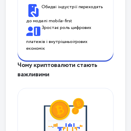
Обидві індустрії переходять
до моделі mobile-first
Зростає роль цифрових
платежів і внутрішньоігрових
економік
Чому криптовалюти стають
важливими