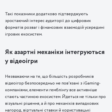
Такі показники додатково підтверджують
зростаючий інтерес аудиторії до цифрових
форматів розваг і фінансових взаємодій усередині
ігрових екосистем.
Як азартні механіки інтегруються
у відеоігри
Незважаючи на те, що більшість розробників
відеоігор безпосередньо не пов'язані з iGaming-
компаніями, елементи гемблінгу все активніше
стають частиною екосистем. Йдеться не тільки про
візуальні рішення, а й про механіків випадкових
нагород, віртуальні ставки й користувацькі