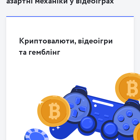
азартні механіки у відеоіграх
Криптовалюти, відеоігри
та гемблінг