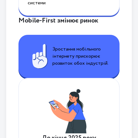
системи
Mobile-First змінює ринок
Зростання мобільного
інтернету прискорює
розвиток обох індустрій.
До кінця 2025 року