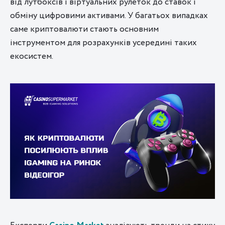
від лутбоксів і віртуальних рулеток до ставок і
обміну цифровими активами. У багатьох випадках
саме криптовалюти стають основним
інструментом для розрахунків усередині таких
екосистем.