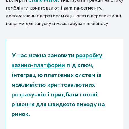
Експерти
Casino Market
аналізують тренди на стику
гемблінгу, криптовалют і gaming-сегменту,
допомагаючи операторам оцінювати перспективні
напрями для запуску й масштабування бізнесу.
У нас можна замовити
розробку
казино-платформи
під ключ,
інтеграцію платіжних систем із
можливістю криптовалютних
розрахунків і придбати готові
рішення для швидкого виходу на
ринок.