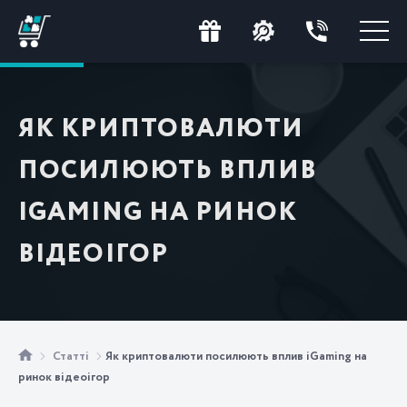
ЯК КРИПТОВАЛЮТИ
ПОСИЛЮЮТЬ ВПЛИВ
IGAMING НА РИНОК
ВІДЕОІГОР
Статті
Як криптовалюти посилюють вплив iGaming на
ринок відеоігор