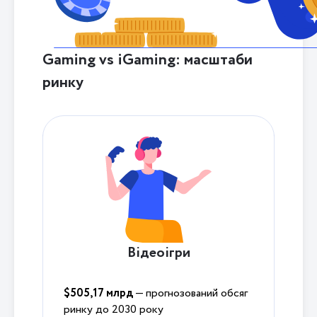
Gaming vs iGaming: масштаби
ринку
Відеоігри
$505,17 млрд
— прогнозований обсяг
ринку до 2030 року