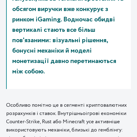
обсягом виручки вже конкурує з
ринком iGaming. Водночас обидві
вертикалі стають все більш
пов'язаними: візуальні рішення,
бонусні механіки й моделі
монетизації давно перетинаються
між собою.
Особливо помітно це в сегменті криптовалютних
розрахунків і ставок. Внутрішньоігрові економіки
Counter-Strike, Rust або Minecraft усе активніше
використовують механіки, близькі до гемблінгу: