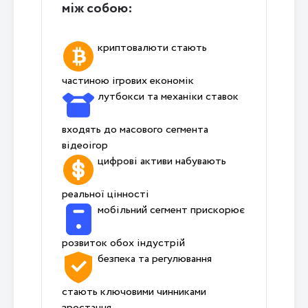
між собою:
криптовалюти стають
частиною ігрових економік
лутбокси та механіки ставок
входять до масового сегмента
відеоігор
цифрові активи набувають
реальної цінності
мобільний сегмент прискорює
розвиток обох індустрій
безпека та регулювання
стають ключовими чинниками
зростання