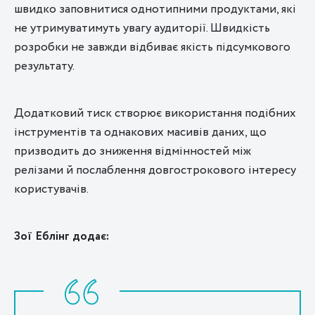
швидко заповнитися однотипними продуктами, які
не утримуватимуть увагу аудиторії. Швидкість
розробки не завжди відбиває якість підсумкового
результату.
Додатковий тиск створює використання подібних
інструментів та однакових масивів даних, що
призводить до зниження відмінностей між
релізами й послаблення довгострокового інтересу
користувачів.
Зої Еблінг додає: