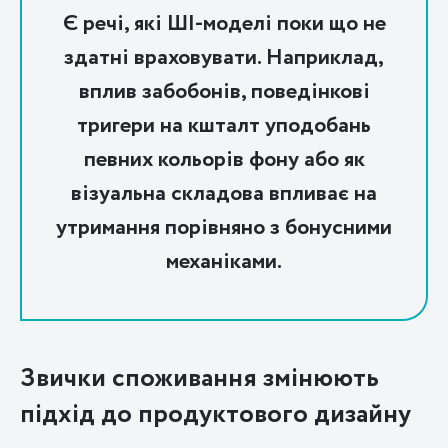
Є речі, які ШІ-моделі поки що не
здатні враховувати. Наприклад,
вплив забобонів, поведінкові
тригери на кшталт уподобань
певних кольорів фону або як
візуальна складова впливає на
утримання порівняно з бонусними
механіками.
Звички споживання змінюють
підхід до продуктового дизайну