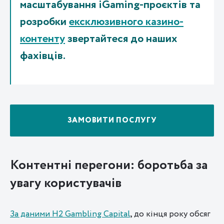
масштабування iGaming-проєктів та
розробки
ексклюзивного казино-
контенту
звертайтеся до наших
фахівців.
ЗАМОВИТИ ПОСЛУГУ
Контентні перегони: боротьба за
увагу користувачів
За даними H2 Gambling Capital
,
до кінця року обсяг