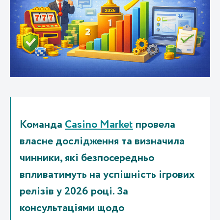
Команда
Casino Market
провела
власне дослідження та визначила
чинники, які безпосередньо
впливатимуть на успішність ігрових
релізів у 2026 році. За
консультаціями щодо