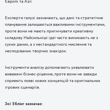
Європі та Азії.
Експерти галузі зазначають, що дані та стратегічне
планування залишаються важливими інструментами,
проте вони не мають пригнічувати креативну
складову. Найсильніші ідеї часто виникають не з
сухих даних, а з нестандартного мислення та
несподіваних творчих знахідок.
Інструменти аналізу допомагають ухвалювати
виважені бізнес-рішення, проте вони не завжди
сприяють появі нових концепцій та оригінальних
ігрових сценаріїв.
Зої Еблінг зазначає: