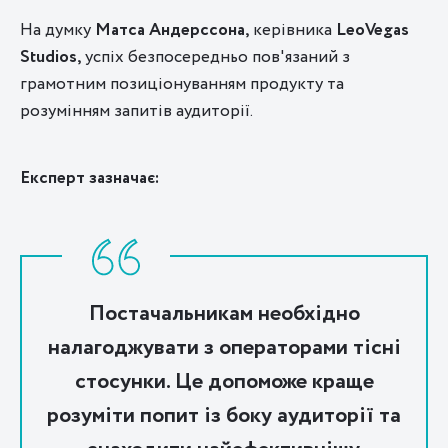
На думку
Матса Андерссона,
керівника
LeoVegas
Studios,
успіх безпосередньо пов'язаний з
грамотним позиціонуванням продукту та
розумінням запитів аудиторії.
Експерт зазначає:
Постачальникам необхідно
налагоджувати з операторами тісні
стосунки. Це допоможе краще
розуміти попит із боку аудиторії та