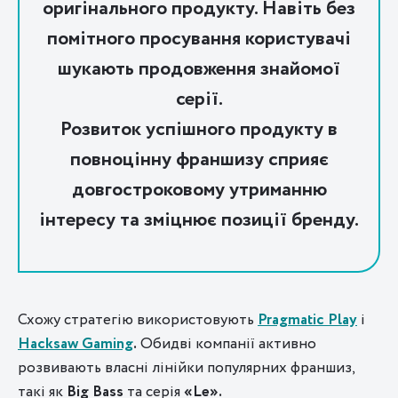
оригінального продукту. Навіть без
помітного просування користувачі
шукають продовження знайомої
серії.
Розвиток успішного продукту в
повноцінну франшизу сприяє
довгостроковому утриманню
інтересу та зміцнює позиції бренду.
Схожу стратегію використовують
Pragmatic Play
і
Hacksaw Gaming
.
Обидві компанії активно
розвивають власні лінійки популярних франшиз,
такі як
Big Bass
та серія
«Le».