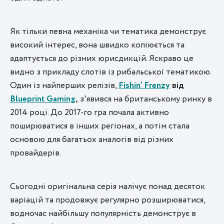
Як тільки певна механіка чи тематика демонструє
високий інтерес, вона швидко копіюється та
адаптується до різних юрисдикцій. Яскраво це
видно з прикладу слотів із рибальської тематикою.
Один із найперших релізів,
Fishin’ Frenzy
від
Blueprint Gaming
,
з'явився на британському ринку в
2014 році. До 2017-го гра почала активно
поширюватися в інших регіонах, а потім стала
основою для багатьох аналогів від різних
провайдерів.
Сьогодні оригінальна серія налічує понад десяток
варіацій та продовжує регулярно розширюватися,
водночас найбільшу популярність демонструє в