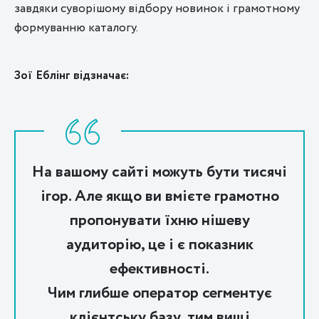
завдяки суворішому відбору новинок і грамотному
формуванню каталогу.
Зої Еблінг відзначає:
На вашому сайті можуть бути тисячі
ігор. Але якщо ви вмієте грамотно
пропонувати їхню нішеву
аудиторію, це і є показник
ефективності.
Чим глибше оператор сегментує
клієнтську базу, тим вищі