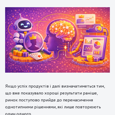
Якщо успіх продуктів і далі визначатиметься тим,
що вже показувало хороші результати раніше,
ринок поступово прийде до перенасичення
однотипними рішеннями, які лише повторюють
один одного.