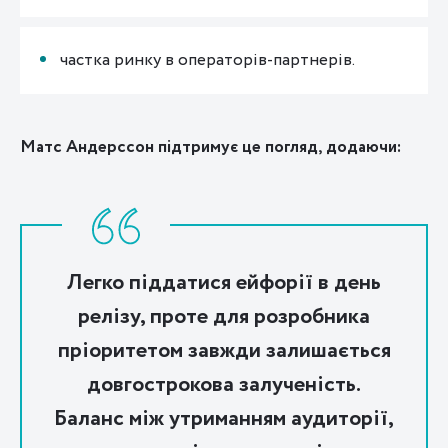
частка ринку в операторів-партнерів.
Матс Андерссон підтримує це погляд, додаючи:
Легко піддатися ейфорії в день
релізу, проте для розробника
пріоритетом завжди залишається
довгострокова залученість.
Баланс між утриманням аудиторії,