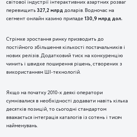
світової індустрії інтерактивних азартних розваг
перевищить
327,2 млрд
доларів. Водночас на
сегмент онлайн казино припаде
130,9 млрд дол.
Стрімке зростання ринку призводить до
постійного збільшення кількості постачальників і
нових релізів. Додатковий тиск на конкуренцію
чинить і швидке поширення рішень, створених з
використанням ШІ-технологій.
Якщо на початку 2010-х деякі оператори
сумнівалися в необхідності додавати навіть кілька
десятків позицій, то сьогодні стандартом
вважається інтеграція каталогів із сотень і тисяч
найменувань.