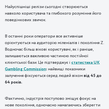
Найуспішніші релізи сьогодні створюються
навколо користувача та глибокого розуміння його
поведінкових звичок.
В останні роки оператори все активніше
орієнтуються на аудиторію міленіалів і покоління Z.
Водночас більш вікові користувачі, як і раніше,
залишаються важливою частиною постійної
клієнтської бази. Це підтверджує і
статистика UK
Gambling Commission
:
найвищі показники
залучення фіксуються серед людей віком
від 45 до
64 років.
Фактично, індустрія поступово зміщує фокус на
нове покоління, одночасно намагаючись зберегти