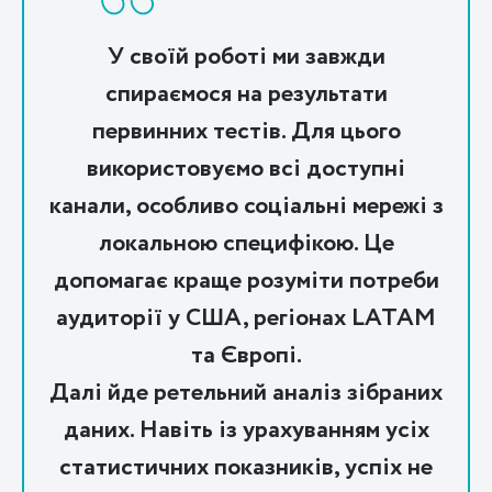
У своїй роботі ми завжди
спираємося на результати
первинних тестів. Для цього
використовуємо всі доступні
канали, особливо соціальні мережі з
локальною специфікою. Це
допомагає краще розуміти потреби
аудиторії у США, регіонах LATAM
та Європі.
Далі йде ретельний аналіз зібраних
даних. Навіть із урахуванням усіх
статистичних показників, успіх не