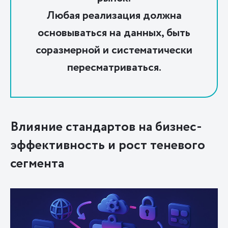
Любая реализация должна
основываться на данных, быть
соразмерной и систематически
пересматриваться.
Влияние стандартов на бизнес-
эффективность и рост теневого
сегмента