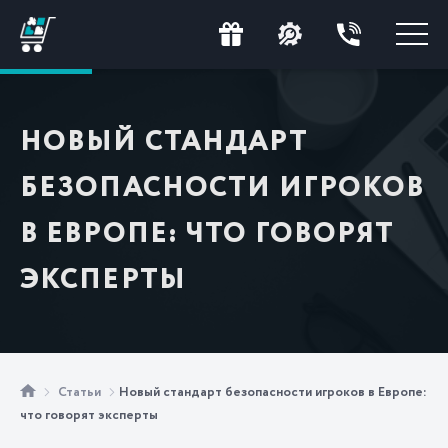
НОВЫЙ СТАНДАРТ
БЕЗОПАСНОСТИ ИГРОКОВ
В ЕВРОПЕ: ЧТО ГОВОРЯТ
ЭКСПЕРТЫ
Статьи
Новый стандарт безопасности игроков в Европе:
что говорят эксперты