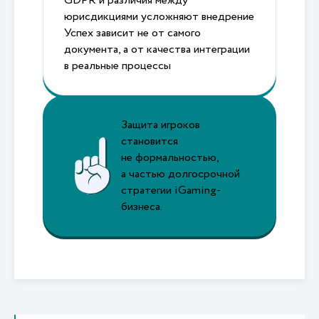
GDPR и различия между
юрисдикциями усложняют внедрение
Успех зависит не от самого
документа, а от качества интеграции
в реальные процессы
Защита игроков
становится
не формальностью,
а частью долгосрочной
стратегии iGaming-
бизнеса.