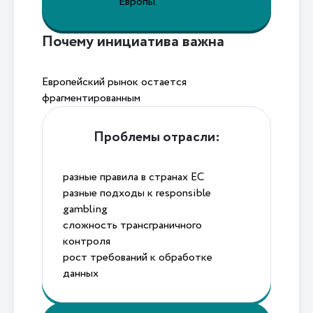
Европы.
Почему инициатива важна
Европейский рынок остается
фрагментированным
Проблемы отрасли:
разные правила в странах ЕС
разные подходы к responsible
gambling
сложность трансграничного
контроля
рост требований к обработке
данных