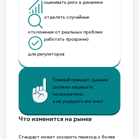
оценивать риск в динамике
отделять случайные
отклонения от реальных проблем
работать прозрачно
для регуляторов
Главный принцип: данные
должны защищать
пользователя,
а не ухудшать его опыт.
Что изменится на рынке
Стандарт может ускорить переход к более