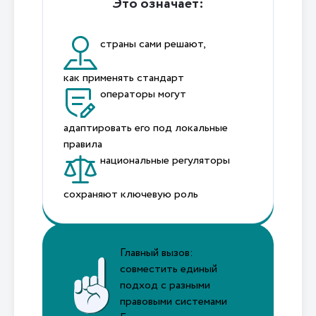
Это означает:
страны сами решают,
как применять стандарт
операторы могут
адаптировать его под локальные
правила
национальные регуляторы
сохраняют ключевую роль
Главный вызов:
совместить единый
подход с разными
правовыми системами