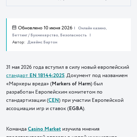
Обновлено 10 июня 2026
Онлайн казино,
Беттинг / Букмекерство,
Безопасность
Автор:
Джеймс Бартон
31 мая 2026 года вступил в силу новый европейский
стандарт
EN
18144:2025
. Документ под названием
«Маркеры вреда» (
Markers
of
Harm
) был
разработан Европейским комитетом по
стандартизации (
CEN
) при участии Европейской
ассоциации игр и ставок (
EGBA
).
Команда
Casino Market
изучила мнения