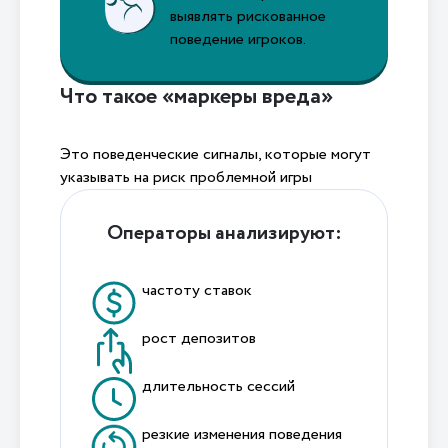
выявлять рискованное
поведение игроков.
Что такое «маркеры вреда»
Это поведенческие сигналы, которые могут
указывать на риск проблемной игры
Операторы анализируют:
частоту ставок
рост депозитов
длительность сессий
резкие изменения поведения