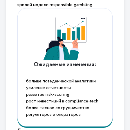
зрелой модели responsible gambling
Ожидаемые изменения:
больше поведенческой аналитики
усиление отчетности
развитие risk-scoring
рост инвестиций в compliance-tech
более тесное сотрудничество
регуляторов и операторов