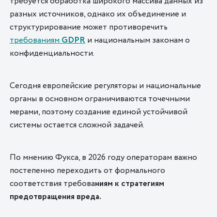
требуется обработка широкого массива данных из
разных источников, однако их объединение и
структурирование может противоречить
требованиям
GDPR
и национальным законам о
конфиденциальности.
Сегодня европейские регуляторы и национальные
органы в основном ограничиваются точечными
мерами, поэтому создание единой устойчивой
системы остается сложной задачей.
По мнению Фукса, в 2026 году операторам важно
постепенно переходить от формального
соответствия требова
ниям к стратегиям
предотвращения вреда.