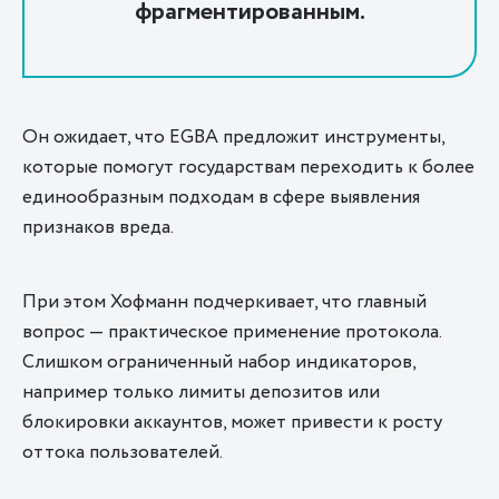
фрагментированным.
Он ожидает, что EGBA предложит инструменты,
которые помогут государствам переходить к более
единообразным подходам в сфере выявления
признаков вреда.
При этом Хофманн подчеркивает, что главный
вопрос — практическое применение протокола.
Слишком ограниченный набор индикаторов,
например только лимиты депозитов или
блокировки аккаунтов, может привести к росту
оттока пользователей.