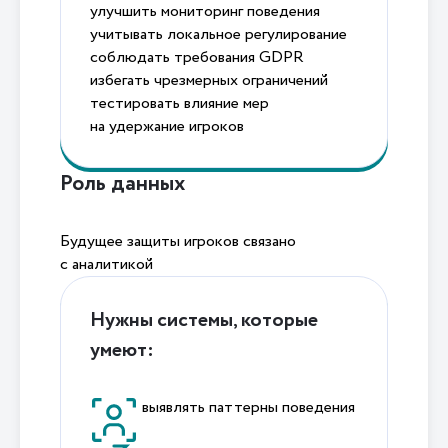
улучшить мониторинг поведения
учитывать локальное регулирование
соблюдать требования GDPR
избегать чрезмерных ограничений
тестировать влияние мер
на удержание игроков
Роль данных
Будущее защиты игроков связано
с аналитикой
Нужны системы, которые
умеют:
выявлять паттерны поведения