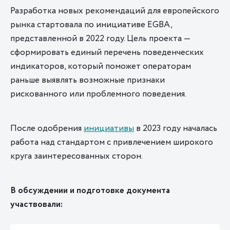
Разработка новых рекомендаций для европейского
рынка стартовала по инициативе EGBA,
представленной в 2022 году. Цель проекта —
сформировать единый перечень поведенческих
индикаторов, который поможет операторам
раньше выявлять возможные признаки
рискованного или проблемного поведения.
После одобрения
инициативы
в 2023 году началась
работа над стандартом с привлечением широкого
круга заинтересованных сторон.
В обсуждении и подготовке документа
участвовали: