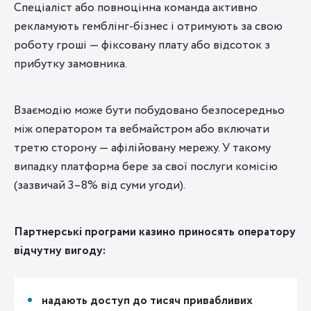
Спеціаліст або повноцінна команда активно
рекламують гемблінг-бізнес і отримують за свою
роботу гроші — фіксовану плату або відсоток з
прибутку замовника.
Взаємодію може бути побудовано безпосередньо
між оператором та вебмайстром або включати
третю сторону — афілійовану мережу. У такому
випадку платформа бере за свої послуги комісію
(зазвичай 3–8% від суми угоди).
Партнерські програми казино приносять оператору
відчутну вигоду:
надають доступ до тисяч привабливих