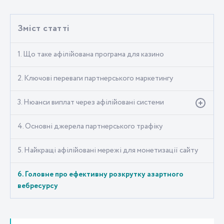
Зміст статті
1. Що таке афілійована програма для казино
2. Ключові переваги партнерського маркетингу
3. Нюанси виплат через афілійовані системи
4. Основні джерела партнерського трафіку
5. Найкращі афілійовані мережі для монетизації сайту
6. Головне про ефективну розкрутку азартного
вебресурсу