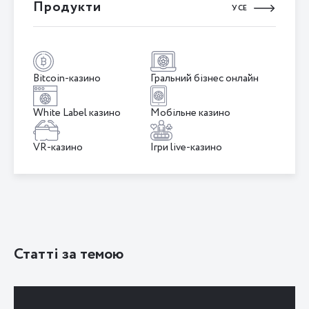
Продукти
УСЕ
Bitcoin-казино
Гральний бізнес онлайн
White Label казино
Мобільне казино
VR-казино
Ігри live-казино
Статті за темою