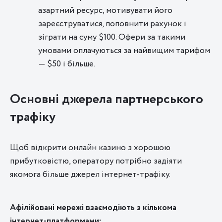
азартний ресурс, мотивувати його
зареєструватися, поповнити рахунок і
зіграти на суму $100. Офери за такими
умовами оплачуються за найвищим тарифом
— $50 і більше.
Основні джерела партнерського
трафіку
Щоб відкрити онлайн казино з хорошою
прибутковістю, оператору потрібно задіяти
якомога більше джерел інтернет-трафіку.
Афілійовані мережі взаємодіють з кількома
інтернет-платформами: