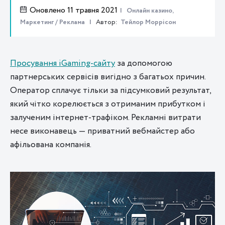
Оновлено 11 травня 2021
Онлайн казино,
Маркетинг / Реклама
Автор:
Тейлор Моррісон
Просування iGaming-сайту
за допомогою
партнерських сервісів вигідно з багатьох причин.
Оператор сплачує тільки за підсумковий результат,
який чітко корелюється з отриманим прибутком і
залученим інтернет-трафіком. Рекламні витрати
несе виконавець — приватний вебмайстер або
афільована компанія.