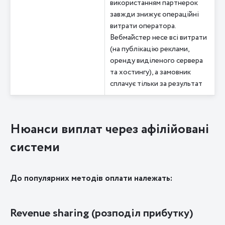
використанням партнерок
завжди знижує операційні
витрати оператора.
Вебмайстер несе всі витрати
(на публікацію реклами,
оренду виділеного сервера
та хостингу), а замовник
сплачує тільки за результат
Нюанси виплат через афілійовані
системи
До популярних методів оплати належать:
Revenue sharing (розподіл прибутку)