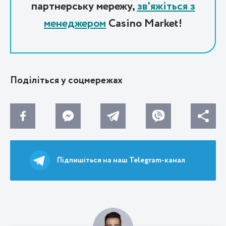
партнерську мережу,
зв'яжіться з
менеджером
Casino Market
!
Поділіться у соцмережах
Підпишіться на наш Telegram-канал