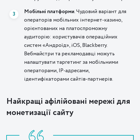
Мобільні платформи
. Чудовий варіант для
операторів мобільних інтернет-казино,
орієнтованих на платоспроможну
аудиторію: користувачів операційних
систем «Андроїд», iOS, Blackberry.
Вебмайстри та рекламодавці можуть
налаштувати таргетинг за мобільними
операторами, IP-адресами,
ідентифікаторами сайтів-партнерів.
Найкращі афілійовані мережі для
монетизації сайту