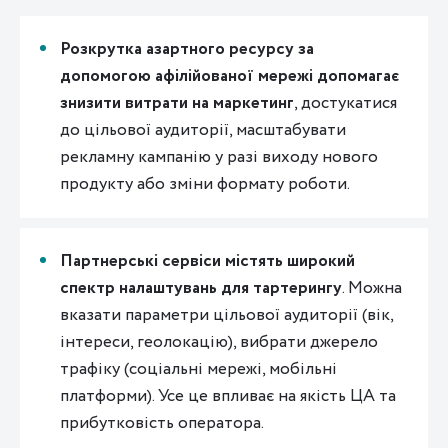
Розкрутка азартного ресурсу за
допомогою афілійованої мережі допомагає
знизити витрати на маркетинг
, достукатися
до цільової аудиторії, масштабувати
рекламну кампанію у разі виходу нового
продукту або зміни формату роботи.
Партнерські сервіси містять широкий
спектр налаштувань для тартерингу
. Можна
вказати параметри цільової аудиторії (вік,
інтереси, геолокацію), вибрати джерело
трафіку (соціальні мережі, мобільні
платформи). Усе це впливає на якість ЦА та
прибутковість оператора.