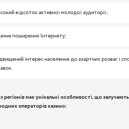
сокий відсоток активної молодої аудиторії;
ачне поширення Інтернету;
двищений інтерес населення до азартних розваг і сп
авок.
з регіонів має унікальні особливості, що залучають
одних операторів казино: