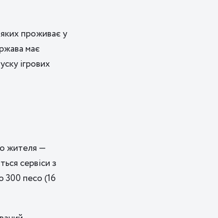
 яких проживає у
ержава має
уску ігрових
го жителя —
ться сервіси з
 300 песо (16