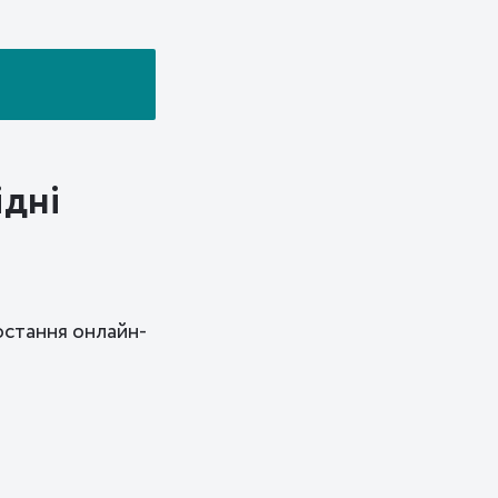
ідні
остання онлайн-