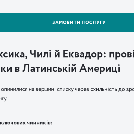
ЗАМОВИТИ ПОСЛУГУ
сика, Чилі й Еквадор: пров
ки в Латинській Америці
 опинилися на вершині списку через схильність до зр
гу.
ключових чинників: