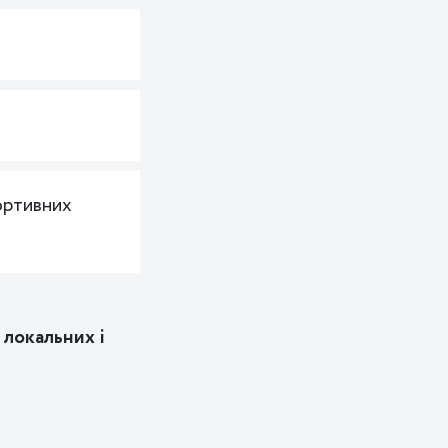
ортивних
 локальних і