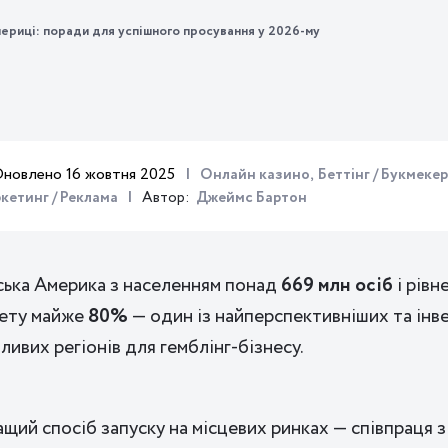
ериці: поради для успішного просування у 2026-му
новлено 16 жовтня 2025
Онлайн казино,
Беттінг / Букмеке
кетинг / Реклама
Автор:
Джеймс Бартон
ька Америка з населенням понад
669 млн осіб
і рівн
ету майже
80%
— один із найперспективніших та інв
ливих регіонів для гемблінг-бізнесу.
щий спосіб запуску на місцевих ринках — співпраця з