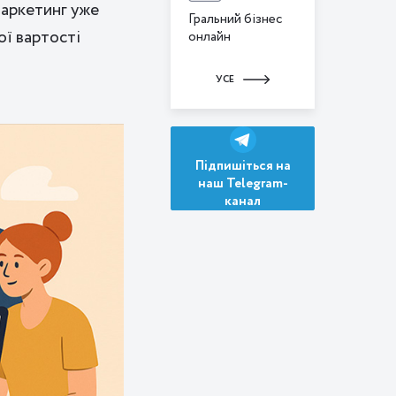
маркетинг уже
Гральний бізнес
ої вартості
онлайн
УСЕ
Підпишіться на
наш Telegram-
канал