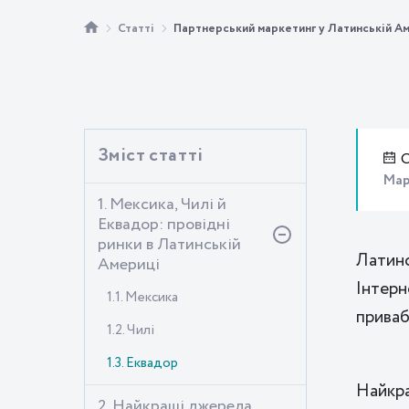
Статті
Партнерський маркетинг у Латинській Ам
Зміст статті
О
Мар
1. Мексика, Чилі й
Еквадор: провідні
ринки в Латинській
Латинс
Америці
Інтерн
1.1. Мексика
приваб
1.2. Чилі
1.3. Еквадор
Найкра
2. Найкращі джерела