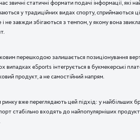
ас звичні статичні формати подачі інформації, які на
чаються у традиційних видах спорту, сприймаються ц
 і не завжди збігаються з темпом, у якому вона звик
т.
овим перешкодою залишається позиціонування верт
ох випадках eSports інтегрується в букмекерські пла
овий продукт, а не самостійний напрям.
 ринку вже переглядають цей підхід: у найбільших бр
порт стабільно входять до найпопулярніших продукт
.