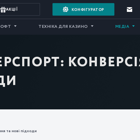
АКЦІЇ
КОНФІГУРАТОР
СОФТ
ТЕХНІКА ДЛЯ КАЗИНО
МЕДІА
ЕРСПОРТ: КОНВЕРС
ДИ
ння та нові підходи