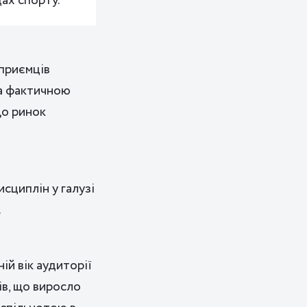
ах спорту.
дприємців
та фактичною
що ринок
исциплін у галузі
.
ій вік аудиторії
ів, що виросло