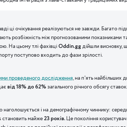
иродна інтеграція з лайв-ставками у традиційних вид
вді ці очікування реалізуються не завжди. Багато пі
ають розбіжність між прогнозованими показниками 
ою. На цьому тлі фахівці
Oddin.gg
дійшли висновку, 
порту поступово входить до фази зрілості.
ими проведеного дослідження
, на п'ять найбільших д
дає
від 18% до 62%
загального річного обсягу ставок
 наголошується і на демографічному чиннику: середн
s становить майже
23 років.
Це покоління користувач