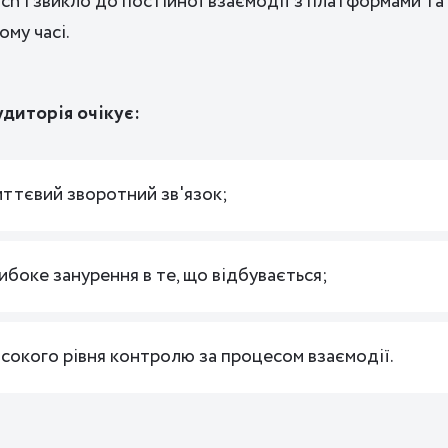
tch і звикло до постійної взаємодії з платформами та
ому часі.
удиторія очікує:
ттєвий зворотний зв'язок;
ибоке занурення в те, що відбувається;
сокого рівня контролю за процесом взаємодії.