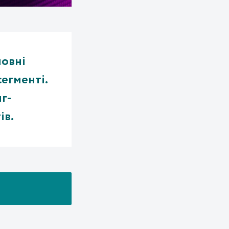
новні
сегменті.
г-
ів.