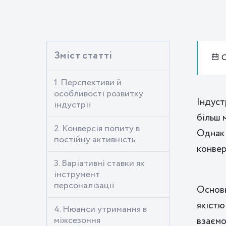
Зміст статті
О
1. Перспективи й
особливості розвитку
Індуст
індустрії
більш 
2. Конверсія попиту в
Однак 
постійну активність
конвер
3. Варіативні ставки як
інструмент
персоналізації
Основн
якістю
4. Нюанси утримання в
міжсезоння
взаємо