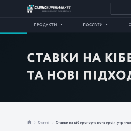
ПРОДУКТИ
ПОСЛУГИ
СТАВКИ НА КІБ
ТА НОВІ ПІДХО
Статті
Ставки на кіберспорт: конверсія, утрима