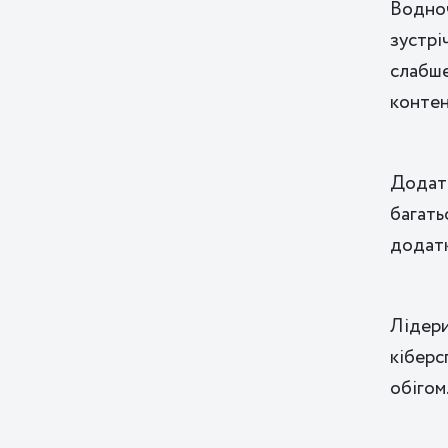
Водноч
зустрі
слабше
контен
Додатк
багать
додатк
Лідери
кіберс
обігом