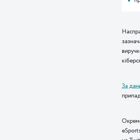
пр
Наспра
зазнач
виручк
кіберс
За дан
припа
Окремо
eSport