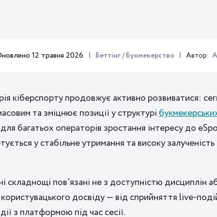
новлено 12 травня 2026
Беттінг / Букмекерство
Автор:
А
рія кіберспорту продовжує активно розвиватися: сег
масовим та зміцнює позиції у структурі
букмекерськи
для багатьох операторів зростання інтересу до eSpo
тується у стабільне утримання та високу залученість 
і складнощі пов'язані не з доступністю дисциплін або
 користувацького досвіду — від сприйняття live-поді
дії з платформою під час сесії.