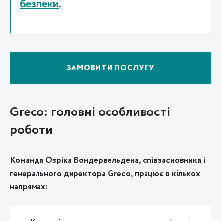
безпеки
.
ЗАМОВИТИ ПОСЛУГУ
Greco: головні особливості
роботи
Команда Озріка Вондервельдена, співзасновника і
генерального директора Greco, працює в кількох
напрямах: