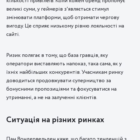
кількості привілеїв. Коли кожен бренд пропонує
великі суми, у геймерів з'являється стимул
змінювати платформи, щоб отримати чергову
вигоду. Це сприяє низькому рівню лояльності на
сайті.
Ризик полягає в тому, що база гравців, яку
оператори виставляють напоказ, така сама, як у
їхніх найбільших конкурентів. Учасникам ринку
доводиться продовжувати суперництво за
бонусними пропозиціями та фокусуватися на
утриманні, а не на залученні клієнтів.
Ситуація на різних ринках
Пан Вондервельден каже, що багато тенденцій з