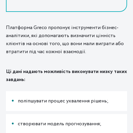
Платформа Greco пропонує інструменти бізнес-
аналітики, які допомагають визначити цінність
клієнтів на основі того, що вони мали виграти або
втратити під час кожної взаємодії.
Ці дані надають можливість виконувати низку таких
завдань:
поліпшувати процес ухвалення рішень;
створювати модель прогнозування;