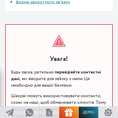
форма зворотного зв'язку
.
Увага!
Будь ласка, ретельно
перевіряйте контактні
дані,
які вводите для зв’язку з нами. Це
необхідно для вашої безпеки.
Шахраї можуть використовувати контакти,
схожі на наші, щоб обманювати клієнтів. Тому
просимо вводити тільки ті адреси, які ми
ДЕМО
вказуємо на офіційному сайті
.