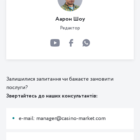
Аарон Шоу
Редактор
Залишилися запитання чи бажаєте замовити
послуги?
Звертайтесь до наших консультантів:
e-mail: manager@casino-market.com