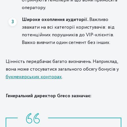
отримують гемблери й що вони приносять
оператору.
Широке охоплення аудиторії.
Важливо
зважати на всі категорії користувачів: від
потенційних порушників до VIP-клієнтів.
Важко вивчити один сегмент без інших.
Цінність передбачає багато визначень. Наприклад,
вона може стосуватися загального обсягу бонусів у
букмекерських конторах
.
Генеральний директор Greco зазначає: