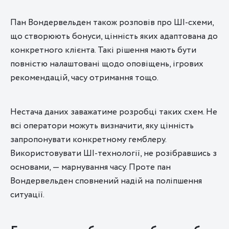
Пан Вондервельден також розповів про ШІ-схеми,
що створюють бонуси, цінність яких адаптована до
конкретного клієнта. Такі рішення мають бути
повністю налаштовані щодо оповіщень, ігрових
рекомендацій, часу отримання тощо.
Нестача даних заважатиме розробці таких схем. Не
всі оператори можуть визначити, яку цінність
запропонувати конкретному гемблеру.
Використовувати ШІ-технології, не розібравшись з
основами, — марнування часу. Проте пан
Вондервельден сповнений надій на поліпшення
ситуації.