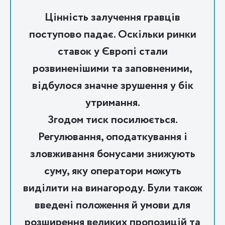
Цінність залучення гравців
поступово падає. Оскільки ринки
ставок у Європі стали
розвиненішими та заповненими,
відбулося значне зрушення у бік
утримання.
Згодом тиск посилюється.
Регулювання, оподаткування і
зловживання бонусами знижують
суму, яку оператори можуть
виділити на винагороду. Були також
введені положення й умови для
розширення великих пропозицій та