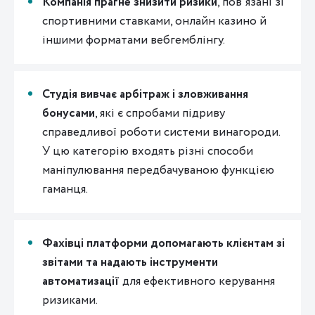
Компанія прагне знизити ризики
, пов'язані зі
спортивними ставками, онлайн казино й
іншими форматами вебгемблінгу.
Студія вивчає арбітраж і зловживання
бонусами
, які є спробами підриву
справедливої роботи системи винагороди.
У цю категорію входять різні способи
маніпулювання передбачуваною функцією
гаманця.
Фахівці платформи допомагають клієнтам зі
звітами та надають інструменти
автоматизації
для ефективного керування
ризиками.