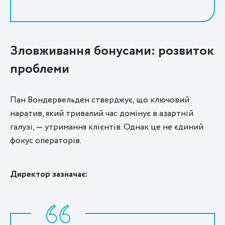
Зловживання бонусами: розвиток
проблеми
Пан Вондервельден стверджує, що ключовий
наратив, який тривалий час домінує в азартній
галузі, — утримання клієнтів. Однак це не єдиний
фокус операторів.
Директор зазначає: