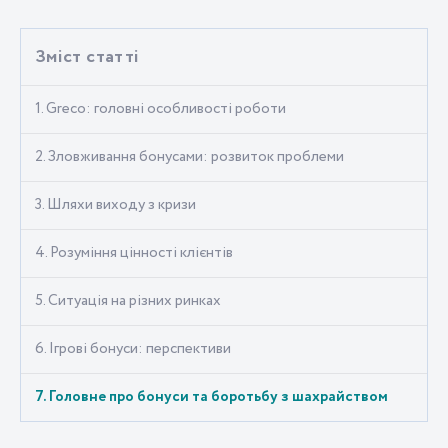
Зміст статті
1. Greco: головні особливості роботи
2. Зловживання бонусами: розвиток проблеми
3. Шляхи виходу з кризи
4. Розуміння цінності клієнтів
5. Ситуація на різних ринках
6. Ігрові бонуси: перспективи
7. Головне про бонуси та боротьбу з шахрайством