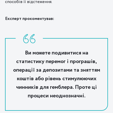
способів її відстеження.
Експерт прокоментував:
Ви можете подивитися на
статистику перемог і програшів,
операції за депозитами та зняттям
коштів або рівень стимулюючих
чинників для гемблера. Проте ці
процеси неоднозначні.