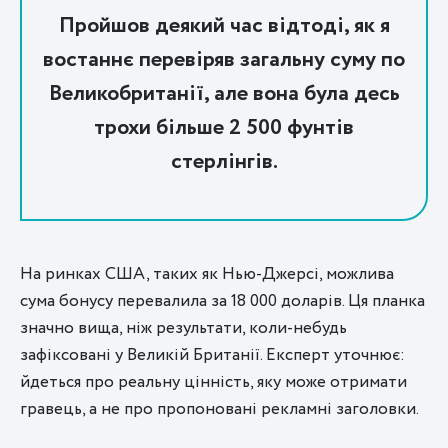
Пройшов деякий час відтоді, як я
востаннє перевіряв загальну суму по
Великобританії, але вона була десь
трохи більше 2 500 фунтів
стерлінгів.
На ринках США, таких як Нью-Джерсі, можлива
сума бонусу перевалила за 18 000 доларів. Ця планка
значно вища, ніж результати, коли-небудь
зафіксовані у Великій Британії. Експерт уточнює:
йдеться про реальну цінність, яку може отримати
гравець, а не про пропоновані рекламні заголовки.