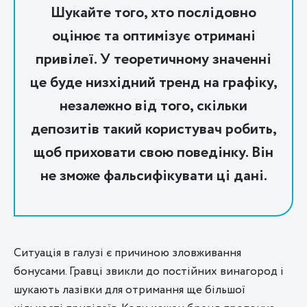
Шукайте того, хто послідовно
оцінює та оптимізує отримані
привілеї. У теоретичному значенні
це буде низхідний тренд на графіку,
незалежно від того, скільки
депозитів такий користувач робить,
щоб приховати свою поведінку. Він
не зможе фальсифікувати ці дані.
Ситуація в галузі є причиною зловживання
бонусами. Гравці звикли до постійних винагород і
шукають лазівки для отримання ще більшої