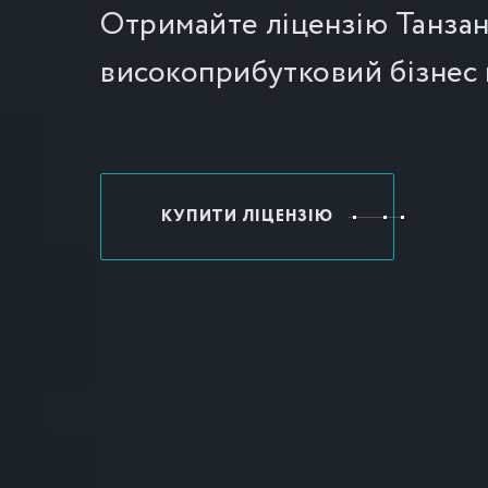
Отримайте ліцензію Танзані
високоприбутковий бізнес
КУПИТИ ЛІЦЕНЗІЮ