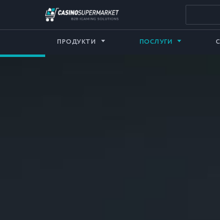
ПРОДУКТИ
ПОСЛУГИ