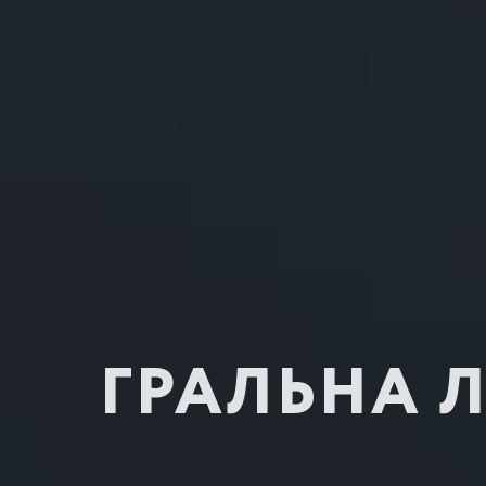
ГРАЛЬНА Л