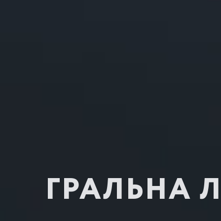
ГРАЛЬНА Л