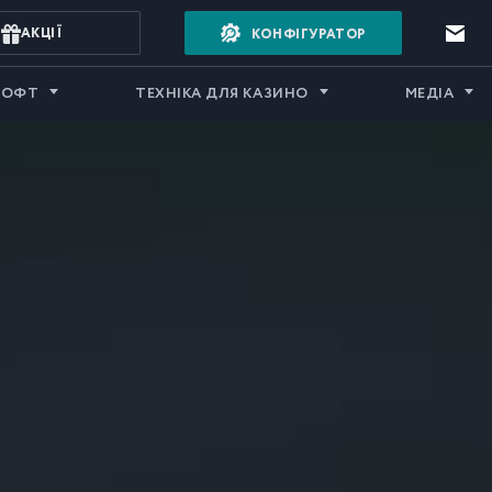
АКЦІЇ
КОНФІГУРАТОР
СОФТ
ТЕХНІКА ДЛЯ КАЗИНО
МЕДІА