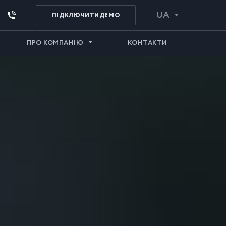
UA
ПІДКЛЮЧИТИ
ДЕМО
ПРО КОМПАНІЮ
КОНТАКТИ