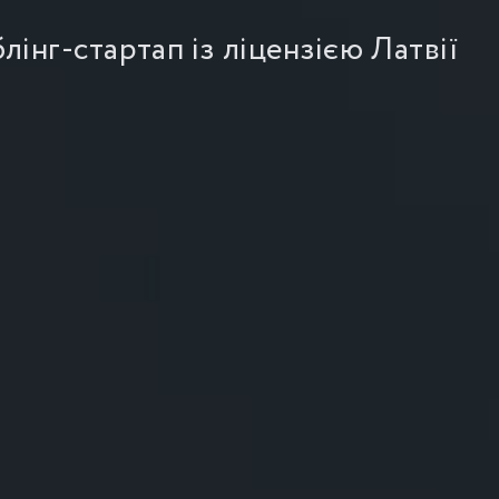
лінг-стартап із ліцензією Латвії